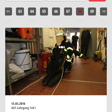
<<
63
64
65
66
67
68
69
>>
13.03.2016
AGT-Lehrgang Teil I