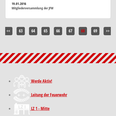
19.01.2016
Mitgliederversammlung der JFW
<<
63
64
65
66
67
68
69
>>
Werde Aktiv!
Leitung der Feuerwehr
LZ 1 - Mitte