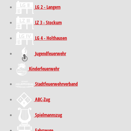
LG 2 - Langern
LZ 3 - Stockum
LG 4 - Holthausen
Jugendfeuerwehr
Kinder­feuer­wehr
Stadt­feuer­wehr­verband
ABC-Zug
Spielmannszug
Fahrzeuge