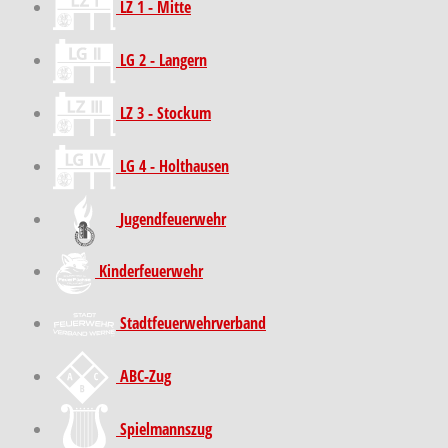
LZ 1 - Mitte
LG 2 - Langern
LZ 3 - Stockum
LG 4 - Holthausen
Jugendfeuerwehr
Kinder­feuer­wehr
Stadt­feuer­wehr­verband
ABC-Zug
Spielmannszug