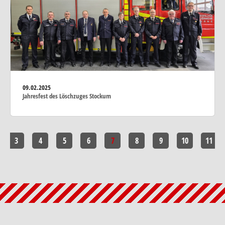
09.02.2025
Jahresfest des Löschzuges Stockum
3
4
5
6
7
8
9
10
11