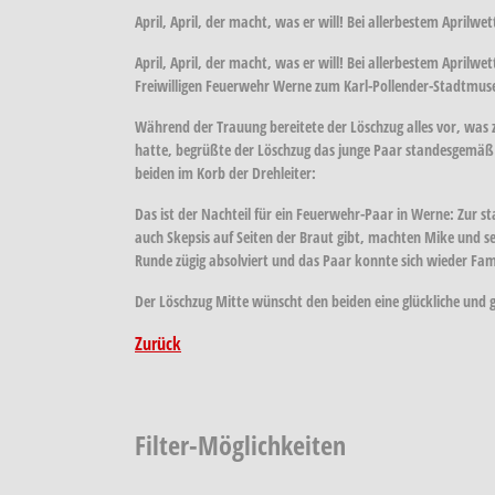
April, April, der macht, was er will! Bei allerbestem Aprilw
April, April, der macht, was er will! Bei allerbestem Aprilw
Freiwilligen Feuerwehr Werne zum Karl-Pollender-Stadtmu
Während der Trauung bereitete der Löschzug alles vor, wa
hatte, begrüßte der Löschzug das junge Paar standesgemä
beiden im Korb der Drehleiter:
Das ist der Nachteil für ein Feuerwehr-Paar in Werne: Zur 
auch Skepsis auf Seiten der Braut gibt, machten Mike und se
Runde zügig absolviert und das Paar konnte sich wieder Fa
Der Löschzug Mitte wünscht den beiden eine glückliche und 
Zurück
Filter-Möglichkeiten