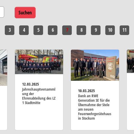
3
4
5
6
7
8
9
10
11
12.03.2025
Jahreshauptversamml
10.03.2025
ung der
Dank an RWE
Ehrenabteilung des LZ
Generation SE für die
1 Stadtmitte
Übernahme der Stele
am neuen
Feuerwehrgerätehaus
in Stockum