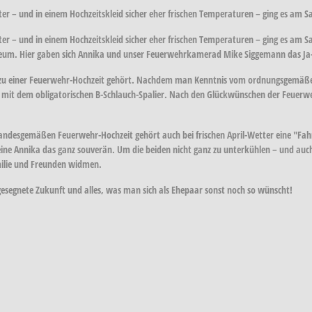
etter – und in einem Hochzeitskleid sicher eher frischen Temperaturen – ging es am 
etter – und in einem Hochzeitskleid sicher eher frischen Temperaturen – ging es am 
seum. Hier gaben sich Annika und unser Feuerwehrkamerad Mike Siggemann das Ja
s zu einer Feuerwehr-Hochzeit gehört. Nachdem man Kenntnis vom ordnungsgemäße
ß mit dem obligatorischen B-Schlauch-Spalier. Nach den Glückwünschen der Feu
standesgemäßen Feuerwehr-Hochzeit gehört auch bei frischen April-Wetter eine "F
ine Annika das ganz souverän. Um die beiden nicht ganz zu unterkühlen – und auch 
milie und Freunden widmen.
gesegnete Zukunft und alles, was man sich als Ehepaar sonst noch so wünscht!