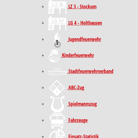
LZ 3 - Stockum
LG 4 - Holthausen
Jugendfeuerwehr
Kinder­feuer­wehr
Stadt­feuer­wehr­verband
ABC-Zug
Spielmannszug
Fahrzeuge
Einsatz-Statistik