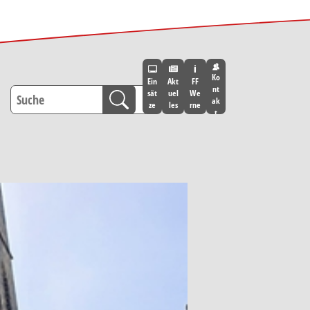
Ko
Ein
Akt
FF
nt
sät
uel
We
ak
ze
les
rne
t