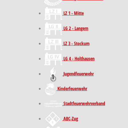
LZ 1 - Mitte
LG 2 - Langern
LZ 3 - Stockum
LG 4 - Holthausen
Jugendfeuerwehr
Kinder­feuer­wehr
Stadt­feuer­wehr­verband
ABC-Zug