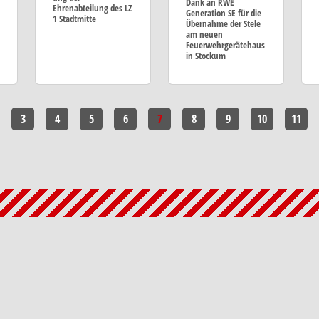
Dank an RWE
Ehrenabteilung des LZ
Generation SE für die
1 Stadtmitte
Übernahme der Stele
am neuen
Feuerwehrgerätehaus
in Stockum
3
4
5
6
7
8
9
10
11