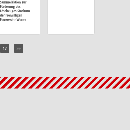
Sammelaktion zur
Förderung des
Löschzuges Stockum
der Freiwilligen
Feuerwehr Werne
12
>>