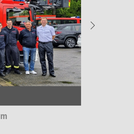
Next
lm