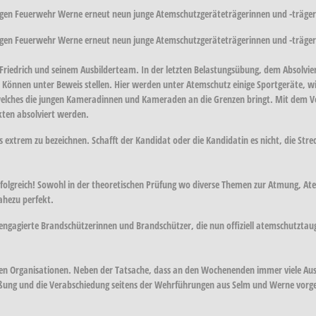
igen Feuerwehr Werne erneut neun junge Atemschutzgeräteträgerinnen und -träger
igen Feuerwehr Werne erneut neun junge Atemschutzgeräteträgerinnen und -träger
 Friedrich und seinem Ausbilderteam. In der letzten Belastungsübung, dem Absolv
Können unter Beweis stellen. Hier werden unter Atemschutz einige Sportgeräte, wie
elches die jungen Kameradinnen und Kameraden an die Grenzen bringt. Mit dem Vorra
kten absolviert werden.
ls extrem zu bezeichnen. Schafft der Kandidat oder die Kandidatin es nicht, die St
erfolgreich! Sowohl in der theoretischen Prüfung wo diverse Themen zur Atmung, A
nahezu perfekt.
gagierte Brandschützerinnen und Brandschützer, die nun offiziell atemschutztaugli
igen Organisationen. Neben der Tatsache, dass an den Wochenenden immer viele Au
rüßung und die Verabschiedung seitens der Wehrführungen aus Selm und Werne vo