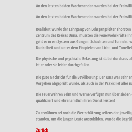
An den letzten beiden Wochenenden wurden bei der Freiwill
An den letzten beiden Wochenenden wurden bei der Freiwill
Realisiert wurde der Lehrgang von Lehrgangsleiter Thorsten
Zentrum des Kreises Unna, mussten die Feuerwehrkräfte Ihr 
geht es in ein System aus Gängen, Schächten und Tunneln, w
Dunkelheit und unter dem Einspielen von Licht- und Toneffe
Die physische und psychische Belastung ist dabei durchaus a
ist er oder sie leider durchgefallen.
Die gute Nachricht für die Bevölkerung: Der Kurs war sehr 
Vorgehen abgeprüft wurde, als auch in der Praxis lief alles 
Die Feuerwehren Selm und Werne verfügen nun über sieben en
qualifiziert und ehrenamtlich ihren Dienst leisten!
Zu erwähnen sei noch die Wertschätzung seitens der jeweil
standen, um die jungen Leute auszubilden, wurde die Beg
Zurück