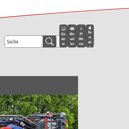
Ko
Ein
Akt
FF
nt
sät
uel
We
ak
ze
les
rne
t