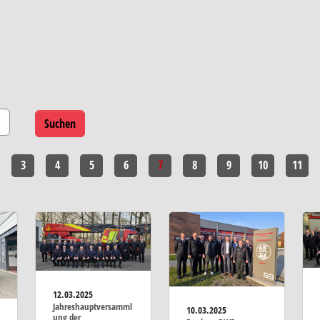
3
4
5
6
7
8
9
10
11
12.03.2025
Jahreshauptversamml
10.03.2025
ung der