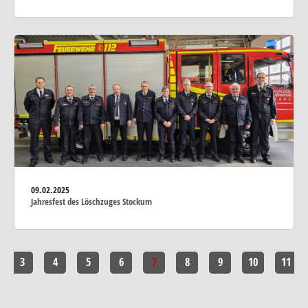
09.02.2025
Jahresfest des Löschzuges Stockum
3
4
5
6
7
8
9
10
11