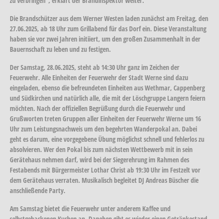
zu verbringen", erklärt der Brandinspektor weiter.
Die Brandschützer aus dem Werner Westen laden zunächst am Freitag, den
27.06.2025, ab 18 Uhr zum Grillabend für das Dorf ein. Diese Veranstaltung
haben sie vor zwei Jahren initiiert, um den großen Zusammenhalt in der
Bauernschaft zu leben und zu festigen.
Der Samstag, 28.06.2025, steht ab 14:30 Uhr ganz im Zeichen der
Feuerwehr. Alle Einheiten der Feuerwehr der Stadt Werne sind dazu
eingeladen, ebenso die befreundeten Einheiten aus Wethmar, Cappenberg
und Südkirchen und natürlich alle, die mit der Löschgruppe Langern feiern
möchten. Nach der offiziellen Begrüßung durch die Feuerwehr und
Grußworten treten Gruppen aller Einheiten der Feuerwehr Werne um 16
Uhr zum Leistungsnachweis um den begehrten Wanderpokal an. Dabei
geht es darum, eine vorgegebene Übung möglichst schnell und fehlerlos zu
absolvieren. Wer den Pokal bis zum nächsten Wettbewerb mit in sein
Gerätehaus nehmen darf, wird bei der Siegerehrung im Rahmen des
Festabends mit Bürgermeister Lothar Christ ab 19:30 Uhr im Festzelt vor
dem Gerätehaus verraten. Musikalisch begleitet DJ Andreas Büscher die
anschließende Party.
Am Samstag bietet die Feuerwehr unter anderem Kaffee und
selbstgebackenen Kuchen an. Daneben gibt es wieder einen Getränkestand