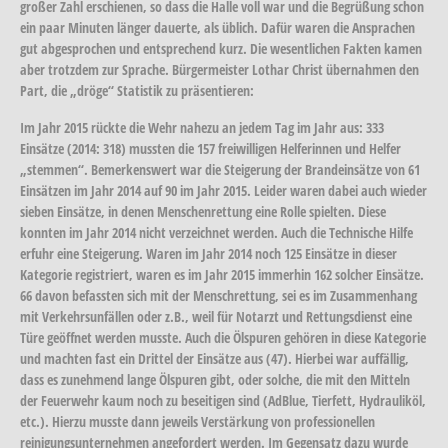
großer Zahl erschienen, so dass die Halle voll war und die Begrüßung schon
ein paar Minuten länger dauerte, als üblich. Dafür waren die Ansprachen
gut abgesprochen und entsprechend kurz. Die wesentlichen Fakten kamen
aber trotzdem zur Sprache. Bürgermeister Lothar Christ übernahmen den
Part, die „dröge“ Statistik zu präsentieren:
Im Jahr 2015 rückte die Wehr nahezu an jedem Tag im Jahr aus: 333
Einsätze (2014: 318) mussten die 157 freiwilligen Helferinnen und Helfer
„stemmen“. Bemerkenswert war die Steigerung der Brandeinsätze von 61
Einsätzen im Jahr 2014 auf 90 im Jahr 2015. Leider waren dabei auch wieder
sieben Einsätze, in denen Menschenrettung eine Rolle spielten. Diese
konnten im Jahr 2014 nicht verzeichnet werden. Auch die Technische Hilfe
erfuhr eine Steigerung. Waren im Jahr 2014 noch 125 Einsätze in dieser
Kategorie registriert, waren es im Jahr 2015 immerhin 162 solcher Einsätze.
66 davon befassten sich mit der Menschrettung, sei es im Zusammenhang
mit Verkehrsunfällen oder z.B., weil für Notarzt und Rettungsdienst eine
Türe geöffnet werden musste. Auch die Ölspuren gehören in diese Kategorie
und machten fast ein Drittel der Einsätze aus (47). Hierbei war auffällig,
dass es zunehmend lange Ölspuren gibt, oder solche, die mit den Mitteln
der Feuerwehr kaum noch zu beseitigen sind (AdBlue, Tierfett, Hydrauliköl,
etc.). Hierzu musste dann jeweils Verstärkung von professionellen
reinigungsunternehmen angefordert werden. Im Gegensatz dazu wurde