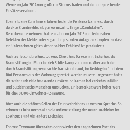
Werne im Jahr 2014 von größeren Sturmschäden und dementsprechender
Einsätze verschont.
Ebenfalls eine Zunahme erfuhren leider die Fehleinsätze, meist durch
defekte Brandmeldeanlagen verursacht. Einige „Kandidaten“,
Betreiberunternehmen, hatten dabei im Jahr 2015 mit technischen
Defekten der Melder oder sogar der gesamten Anlage zu kämpfen, so dass
ein Unternehmen gleich sieben solcher Fehleinsätze produzierte.
Auch auf besondere Einsätze wies Christ hin: Da war mit Sicherheit die
Brandstiftung im Malerbetrieb Schlierkamp zu nennen. Aber auch der
durch Brandstiftung verursachte Dachstuhlbrand, im Beckingshof, bei dem
fünf Personen aus der Wohnung gerettet werden musste. Insgesamt hatte
die Wehr auch viele belastende Einsätze. So kamen bei Verkehrsunfällen
und Suiziden sechs Menschen ums Leben. Ein bemerkenswert hoher Wert
für eine 30.000-Einwohner-Kommune.
Aber auch die schönen Seiten des Feuerwehrlebens kamen zur Sprache. So
erinnerte Christ nochmal an die Indienststellung der neuen Drehleiter im
Löschzug 1 und viel andere Ereignisse.
Thomas Temmann übernahm dann wieder den angenehmen Part des