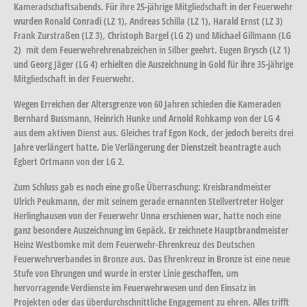
Kameradschaftsabends. Für ihre 25-jährige Mitgliedschaft in der Feuerwehr
wurden Ronald Conradi (LZ 1), Andreas Schilla (LZ 1), Harald Ernst (LZ 3)
Frank Zurstraßen (LZ 3), Christoph Bargel (LG 2) und Michael Gillmann (LG
2) mit dem Feuerwehrehrenabzeichen in Silber geehrt. Eugen Brysch (LZ 1)
und Georg Jäger (LG 4) erhielten die Auszeichnung in Gold für ihre 35-jährige
Mitgliedschaft in der Feuerwehr.
Wegen Erreichen der Altersgrenze von 60 Jahren schieden die Kameraden
Bernhard Bussmann, Heinrich Hunke und Arnold Rohkamp von der LG 4
aus dem aktiven Dienst aus. Gleiches traf Egon Kock, der jedoch bereits drei
Jahre verlängert hatte. Die Verlängerung der Dienstzeit beantragte auch
Egbert Ortmann von der LG 2.
Zum Schluss gab es noch eine große Überraschung: Kreisbrandmeister
Ulrich Peukmann, der mit seinem gerade ernannten Stellvertreter Holger
Herlinghausen von der Feuerwehr Unna erschienen war, hatte noch eine
ganz besondere Auszeichnung im Gepäck. Er zeichnete Hauptbrandmeister
Heinz Westbomke mit dem Feuerwehr-Ehrenkreuz des Deutschen
Feuerwehrverbandes in Bronze aus. Das Ehrenkreuz in Bronze ist eine neue
Stufe von Ehrungen und wurde in erster Linie geschaffen, um
hervorragende Verdienste im Feuerwehrwesen und den Einsatz in
Projekten oder das überdurchschnittliche Engagement zu ehren. Alles trifft