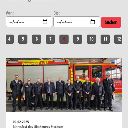
Von:
Bis:
4
5
6
7
8
9
10
11
12
09.02.2025
Jahresfest des Löschzuges Stockum