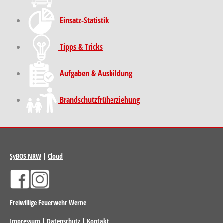
Einsatz-Statistik
Tipps & Tricks
Aufgaben & Ausbildung
Brand­schutz­früh­erziehung
SyBOS NRW
|
Cloud
Freiwillige Feuerwehr Werne
Impressum
|
Datenschutz
|
Kontakt