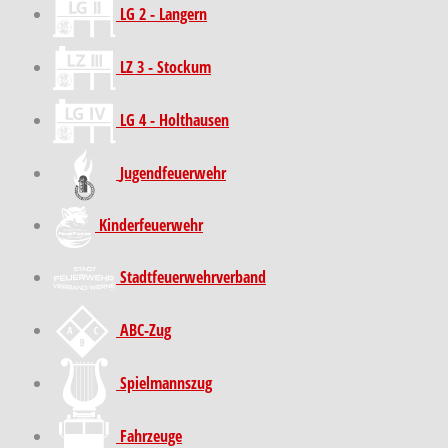
LG 2 - Langern
LZ 3 - Stockum
LG 4 - Holthausen
Jugendfeuerwehr
Kinder­feuer­wehr
Stadt­feuer­wehr­verband
ABC-Zug
Spielmannszug
Fahrzeuge