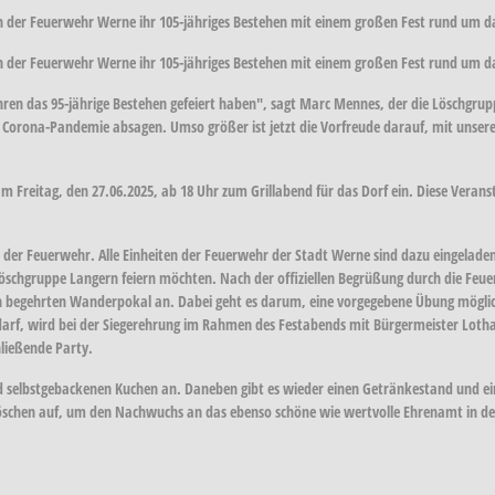
rn der Feuerwehr Werne ihr 105-jähriges Bestehen mit einem großen Fest rund um 
rn der Feuerwehr Werne ihr 105-jähriges Bestehen mit einem großen Fest rund um d
ahren das 95-jährige Bestehen gefeiert haben", sagt Marc Mennes, der die Löschgruppe
 Corona-Pandemie absagen. Umso größer ist jetzt die Vorfreude darauf, mit unsere
Freitag, den 27.06.2025, ab 18 Uhr zum Grillabend für das Dorf ein. Diese Veranst
n der Feuerwehr. Alle Einheiten der Feuerwehr der Stadt Werne sind dazu eingelad
Löschgruppe Langern feiern möchten. Nach der offiziellen Begrüßung durch die Feu
egehrten Wanderpokal an. Dabei geht es darum, eine vorgegebene Übung möglichst 
f, wird bei der Siegerehrung im Rahmen des Festabends mit Bürgermeister Lothar
hließende Party.
 selbstgebackenen Kuchen an. Daneben gibt es wieder einen Getränkestand und ei
öschen auf, um den Nachwuchs an das ebenso schöne wie wertvolle Ehrenamt in de