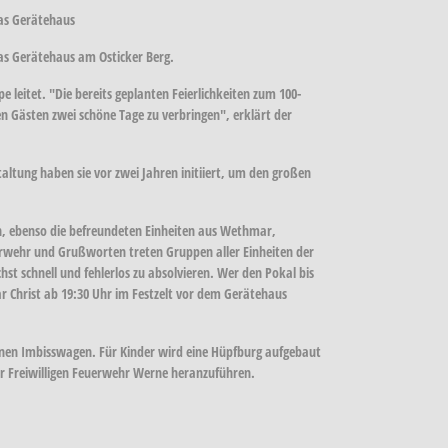
das Gerätehaus
as Gerätehaus am Osticker Berg.
 leitet. "Die bereits geplanten Feierlichkeiten zum 100-
n Gästen zwei schöne Tage zu verbringen", erklärt der
altung haben sie vor zwei Jahren initiiert, um den großen
en, ebenso die befreundeten Einheiten aus Wethmar,
erwehr und Grußworten treten Gruppen aller Einheiten der
schnell und fehlerlos zu absolvieren. Wer den Pokal bis
 Christ ab 19:30 Uhr im Festzelt vor dem Gerätehaus
nen Imbisswagen. Für Kinder wird eine Hüpfburg aufgebaut
r Freiwilligen Feuerwehr Werne heranzuführen.