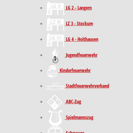
LG 2 - Langern
LZ 3 - Stockum
LG 4 - Holthausen
Jugendfeuerwehr
Kinder­feuer­wehr
Stadt­feuer­wehr­verband
ABC-Zug
Spielmannszug