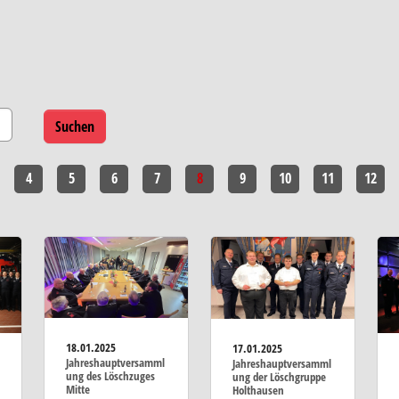
4
5
6
7
8
9
10
11
12
18.01.2025
17.01.2025
Jahreshauptversamml
Jahreshauptversamml
ung des Löschzuges
ung der Löschgruppe
Mitte
Holthausen