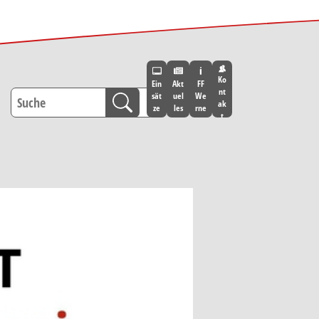
Ko
Ein
Akt
FF
nt
sät
uel
We
ak
ze
les
rne
t