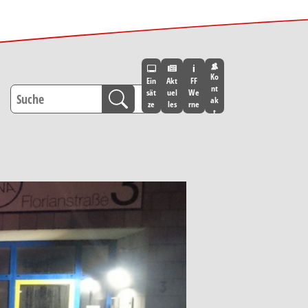
Ko
Ein
Akt
FF
nt
sät
uel
We
ak
ze
les
rne
t