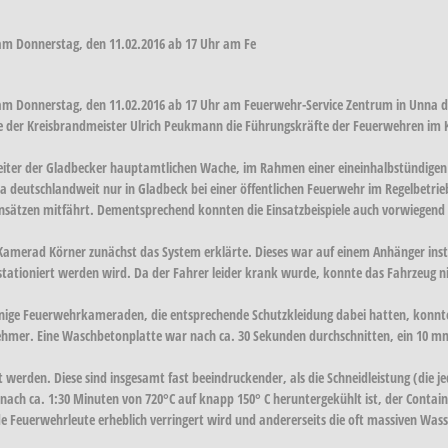
 am Donnerstag, den 11.02.2016 ab 17 Uhr am Fe
 am Donnerstag, den 11.02.2016 ab 17 Uhr am Feuerwehr-Service Zentrum in Unna 
der Kreisbrandmeister Ulrich Peukmann die Führungskräfte der Feuerwehren im Kre
Leiter der Gladbecker hauptamtlichen Wache, im Rahmen einer eineinhalbstündigen
ra deutschlandweit nur in Gladbeck bei einer öffentlichen Feuerwehr im Regelbetrieb 
insätzen mitfährt. Dementsprechend konnten die Einsatzbeispiele auch vorwiegen
 Kamerad Körner zunächst das System erklärte. Dieses war auf einem Anhänger insta
 stationiert werden wird. Da der Fahrer leider krank wurde, konnte das Fahrzeug 
Einige Feuerwehrkameraden, die entsprechende Schutzkleidung dabei hatten, konn
ehmer. Eine Waschbetonplatte war nach ca. 30 Sekunden durchschnitten, ein 10 mm
t werden. Diese sind insgesamt fast beeindruckender, als die Schneidleistung (die 
nach ca. 1:30 Minuten von 720°C auf knapp 150° C heruntergekühlt ist, der Conta
e Feuerwehrleute erheblich verringert wird und andererseits die oft massiven Wass