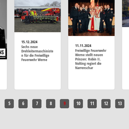
15.12.2024
11.11.2024
Sechs neue
Freiwillige Feuerwehr
Drehleitermaschiniste
Werne stellt neuen
n für die Freiwillige
Prinzen: Robin II.
Feuerwehr Werne
Nolting regiert die
Narrenschar
5
6
7
8
9
10
11
12
13