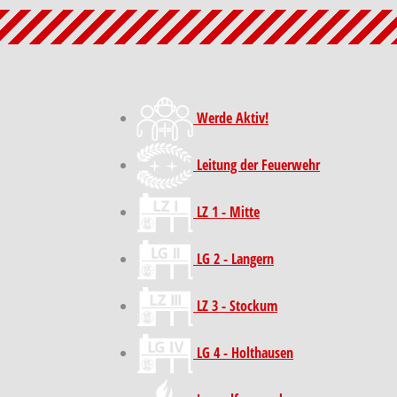
Werde Aktiv!
Leitung der Feuerwehr
LZ 1 - Mitte
LG 2 - Langern
LZ 3 - Stockum
LG 4 - Holthausen