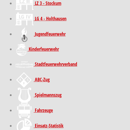
LZ 3 - Stockum
LG 4 - Holthausen
Jugendfeuerwehr
Kinder­feuer­wehr
Stadt­feuer­wehr­verband
ABC-Zug
Spielmannszug
Fahrzeuge
Einsatz-Statistik