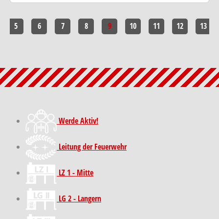
5
6
7
8
9
10
11
12
13
Werde Aktiv!
Leitung der Feuerwehr
LZ 1 - Mitte
LG 2 - Langern