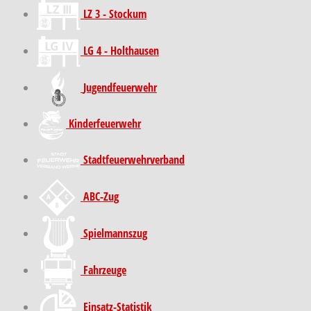
LZ 3 - Stockum
LG 4 - Holthausen
Jugendfeuerwehr
Kinder­feuer­wehr
Stadt­feuer­wehr­verband
ABC-Zug
Spielmannszug
Fahrzeuge
Einsatz-Statistik