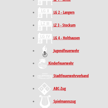
LG 2 - Langern
LZ 3 - Stockum
LG 4 - Holthausen
Jugendfeuerwehr
Kinder­feuer­wehr
Stadt­feuer­wehr­verband
ABC-Zug
Spielmannszug