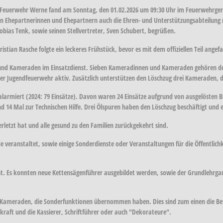
en Feuerwehr Werne fand am Sonntag, den 01.02.2026 um 09:30 Uhr im Feuerwehrg
 Ehepartnerinnen und Ehepartnern auch die Ehren- und Unterstützungsabteilung m
obias Tenk, sowie seinen Stellvertreter, Sven Schubert, begrüßen.
stian Rasche folgte ein leckeres Frühstück, bevor es mit dem offiziellen Teil angef
 und Kameraden im Einsatzdienst. Sieben Kameradinnen und Kameraden gehören d
 der Jugendfeuerwehr aktiv. Zusätzlich unterstützen den Löschzug drei Kameraden, 
 alarmiert (2024: 79 Einsätze). Davon waren 24 Einsätze aufgrund von ausgelösten
 14 Mal zur Technischen Hilfe. Drei Ölspuren haben den Löschzug beschäftigt und 
rletzt hat und alle gesund zu den Familien zurückgekehrt sind.
veranstaltet, sowie einige Sonderdienste oder Veranstaltungen für die Öffentlichk
t. Es konnten neue Kettensägenführer ausgebildet werden, sowie der Grundlehrgan
Kameraden, die Sonderfunktionen übernommen haben. Dies sind zum einen die Bet
kraft und die Kassierer, Schriftführer oder auch "Dekorateure".