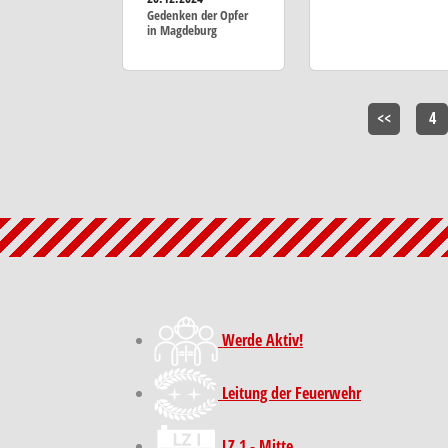
Gedenken der Opfer
in Magdeburg
<<
4
Werde Aktiv!
Leitung der Feuerwehr
LZ 1 - Mitte