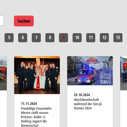
5
6
7
8
9
10
11
12
13
25.10.2024
Wachbereitschaft
11.11.2024
während der Sim-Jü
Kirmes 2024
Freiwillige Feuerwehr
Werne stellt neuen
Prinzen: Robin II.
Nolting regiert die
Narrenschar