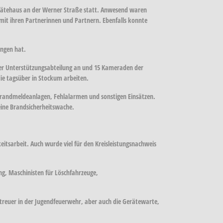
erätehaus an der Werner Straße statt. Anwesend waren
it ihren Partnerinnen und Partnern. Ebenfalls konnte
angen hat.
er Unterstützungsabteilung an und 15 Kameraden der
die tagsüber in Stockum arbeiten.
 Brandmeldeanlagen, Fehlalarmen und sonstigen Einsätzen.
eine Brandsicherheitswache.
eitsarbeit. Auch wurde viel für den Kreisleistungsnachweis
g, Maschinisten für Löschfahrzeuge,
reuer in der Jugendfeuerwehr, aber auch die Gerätewarte,