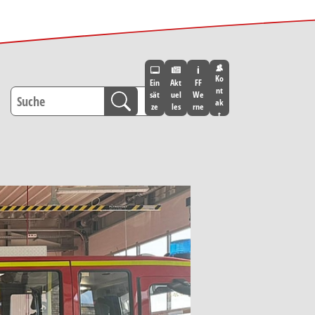
Ko
Ein
Akt
FF
nt
sät
uel
We
ak
ze
les
rne
t