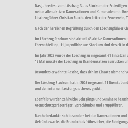
Das Jahresfest vom Löschzug 3 aus Stockum der Freiwillig
neben allen aktiven Kameradinnen und Kameraden mit Ihren
Löschzugführer Christian Rasche den Leiter der Feuerwehr, T
Nach der herzlichen Begrüßung durch den Löschzugführer Chri
Im Löschzug Stockum sind aktuell 45 aktive Kameradinnen
Ehrenabteilung. 11 Jugendliche aus Stockum sind derzeit in
Im Jahr 2025 wurde der Löschzug zu insgesamt 61 Einsätzen
19 Mal musste der Löschzug zu Brandeinsätzen ausrücken und
Besonders erwähnte Rasche, dass sich im Einsatz niemand ve
Der Löschzug Stockum hat in 2025 insgesamt 21 Dienstabende 
und den internen Leistungsnachweis geübt.
Ebenfalls wurden zahlreiche Lehrgänge und Seminare besuch
Atemschutzgeräteträger, Sprechfunker und Truppführer.
Rasche bedankte sich besonders bei den Kameradinnen und 
Getränkewarte, die Brandschutzfrüherzieher, die Reinigungs