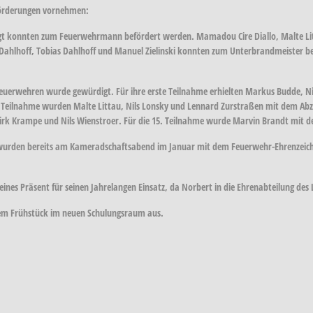
eförderungen vornehmen:
gt konnten zum Feuerwehrmann befördert werden. Mamadou Cire Diallo, Malte Li
Dahlhoff, Tobias Dahlhoff und Manuel Zielinski konnten zum Unterbrandmeister 
Feuerwehren wurde gewürdigt. Für ihre erste Teilnahme erhielten Markus Budde, N
te Teilnahme wurden Malte Littau, Nils Lonsky und Lennard Zurstraßen mit dem Abzei
Dirk Krampe und Nils Wienstroer. Für die 15. Teilnahme wurde Marvin Brandt mit d
wurden bereits am Kameradschaftsabend im Januar mit dem Feuerwehr-Ehrenzeichen 
eines Präsent für seinen Jahrelangen Einsatz, da Norbert in die Ehrenabteilung des
em Frühstück im neuen Schulungsraum aus.