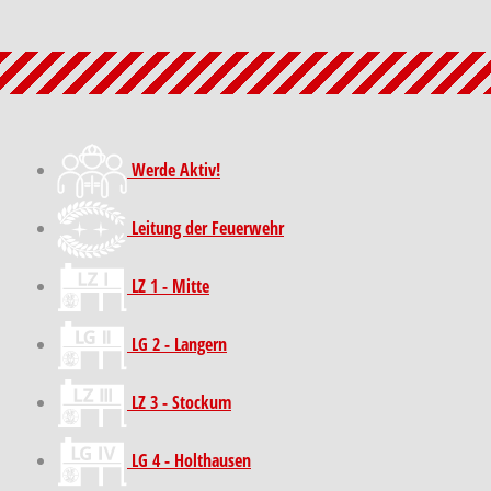
Werde Aktiv!
Leitung der Feuerwehr
LZ 1 - Mitte
LG 2 - Langern
LZ 3 - Stockum
LG 4 - Holthausen