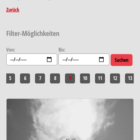
Zurück
Filter-Möglichkeiten
Von:
Bis:
5
6
7
8
9
10
11
12
13