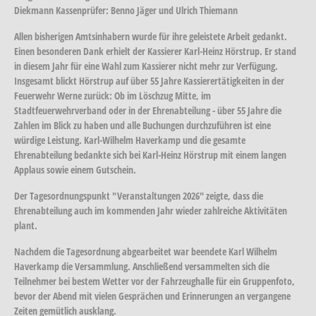
Diekmann Kassenprüfer: Benno Jäger und Ulrich Thiemann
Allen bisherigen Amtsinhabern wurde für ihre geleistete Arbeit gedankt.
Einen besonderen Dank erhielt der Kassierer Karl-Heinz Hörstrup. Er stand
in diesem Jahr für eine Wahl zum Kassierer nicht mehr zur Verfügung.
Insgesamt blickt Hörstrup auf über 55 Jahre Kassierertätigkeiten in der
Feuerwehr Werne zurück: Ob im Löschzug Mitte, im
Stadtfeuerwehrverband oder in der Ehrenabteilung - über 55 Jahre die
Zahlen im Blick zu haben und alle Buchungen durchzuführen ist eine
würdige Leistung. Karl-Wilhelm Haverkamp und die gesamte
Ehrenabteilung bedankte sich bei Karl-Heinz Hörstrup mit einem langen
Applaus sowie einem Gutschein.
Der Tagesordnungspunkt "Veranstaltungen 2026" zeigte, dass die
Ehrenabteilung auch im kommenden Jahr wieder zahlreiche Aktivitäten
plant.
Nachdem die Tagesordnung abgearbeitet war beendete Karl Wilhelm
Haverkamp die Versammlung. Anschließend versammelten sich die
Teilnehmer bei bestem Wetter vor der Fahrzeughalle für ein Gruppenfoto,
bevor der Abend mit vielen Gesprächen und Erinnerungen an vergangene
Zeiten gemütlich ausklang.