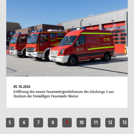
05.10.2024
Eröffnung des neuen Feuerwehrgerätehauses des Löschzugs 3 aus
Stockum der Freiwilligen Feuerwehr Werne
5
6
7
8
9
10
11
12
13