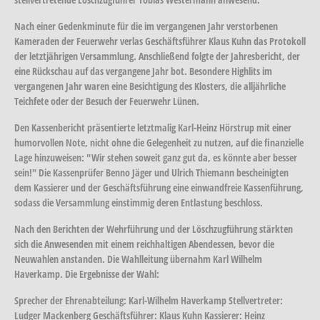
Nach einer Gedenkminute für die im vergangenen Jahr verstorbenen
Kameraden der Feuerwehr verlas Geschäftsführer Klaus Kuhn das Protokoll
der letztjährigen Versammlung. Anschließend folgte der Jahresbericht, der
eine Rückschau auf das vergangene Jahr bot. Besondere Highlits im
vergangenen Jahr waren eine Besichtigung des Klosters, die alljährliche
Teichfete oder der Besuch der Feuerwehr Lünen.
Den Kassenbericht präsentierte letztmalig Karl-Heinz Hörstrup mit einer
humorvollen Note, nicht ohne die Gelegenheit zu nutzen, auf die finanzielle
Lage hinzuweisen: "Wir stehen soweit ganz gut da, es könnte aber besser
sein!" Die Kassenprüfer Benno Jäger und Ulrich Thiemann bescheinigten
dem Kassierer und der Geschäftsführung eine einwandfreie Kassenführung,
sodass die Versammlung einstimmig deren Entlastung beschloss.
Nach den Berichten der Wehrführung und der Löschzugführung stärkten
sich die Anwesenden mit einem reichhaltigen Abendessen, bevor die
Neuwahlen anstanden. Die Wahlleitung übernahm Karl Wilhelm
Haverkamp. Die Ergebnisse der Wahl:
Sprecher der Ehrenabteilung: Karl-Wilhelm Haverkamp Stellvertreter:
Ludger Mackenberg Geschäftsführer: Klaus Kuhn Kassierer: Heinz