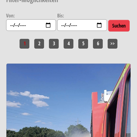
Von:
Bis:
1
2
3
4
5
6
>>