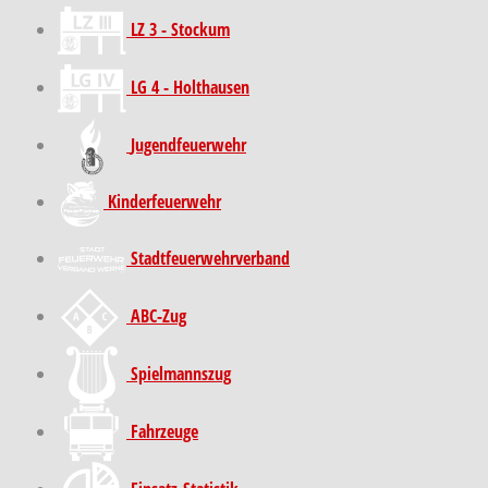
LZ 3 - Stockum
LG 4 - Holthausen
Jugendfeuerwehr
Kinder­feuer­wehr
Stadt­feuer­wehr­verband
ABC-Zug
Spielmannszug
Fahrzeuge