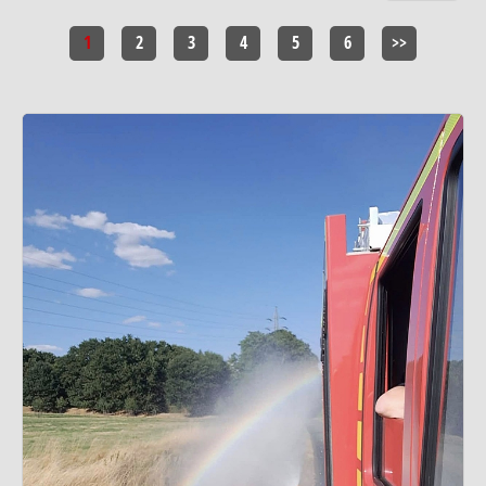
1
2
3
4
5
6
>>