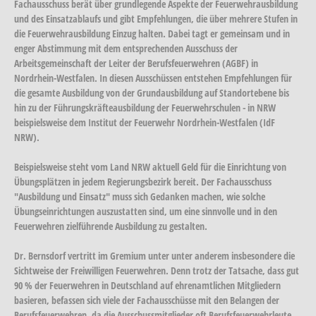
Fachausschuss berät über grundlegende Aspekte der Feuerwehrausbildung
und des Einsatzablaufs und gibt Empfehlungen, die über mehrere Stufen in
die Feuerwehrausbildung Einzug halten. Dabei tagt er gemeinsam und in
enger Abstimmung mit dem entsprechenden Ausschuss der
Arbeitsgemeinschaft der Leiter der Berufsfeuerwehren (AGBF) in
Nordrhein-Westfalen. In diesen Ausschüssen entstehen Empfehlungen für
die gesamte Ausbildung von der Grundausbildung auf Standortebene bis
hin zu der Führungskräfteausbildung der Feuerwehrschulen - in NRW
beispielsweise dem Institut der Feuerwehr Nordrhein-Westfalen (IdF
NRW).
Beispielsweise steht vom Land NRW aktuell Geld für die Einrichtung von
Übungsplätzen in jedem Regierungsbezirk bereit. Der Fachausschuss
"Ausbildung und Einsatz" muss sich Gedanken machen, wie solche
Übungseinrichtungen auszustatten sind, um eine sinnvolle und in den
Feuerwehren zielführende Ausbildung zu gestalten.
Dr. Bernsdorf vertritt im Gremium unter unter anderem insbesondere die
Sichtweise der Freiwilligen Feuerwehren. Denn trotz der Tatsache, dass gut
90 % der Feuerwehren in Deutschland auf ehrenamtlichen Mitgliedern
basieren, befassen sich viele der Fachausschüsse mit den Belangen der
Berufsfeuerwehren, da die Ausschussmitglieder oft Berufsfeuerwehrleute