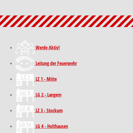
Werde Aktiv!
Leitung der Feuerwehr
LZ 1 - Mitte
LG 2 - Langern
LZ 3 - Stockum
LG 4 - Holthausen