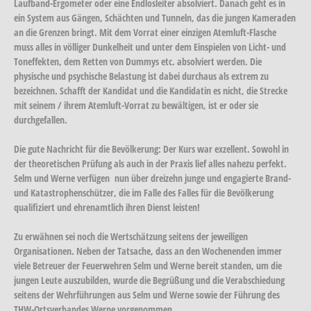
Laufband-Ergometer oder eine Endlosleiter absolviert. Danach geht es in
ein System aus Gängen, Schächten und Tunneln, das die jungen Kameraden
an die Grenzen bringt. Mit dem Vorrat einer einzigen Atemluft-Flasche
muss alles in völliger Dunkelheit und unter dem Einspielen von Licht- und
Toneffekten, dem Retten von Dummys etc. absolviert werden. Die
physische und psychische Belastung ist dabei durchaus als extrem zu
bezeichnen. Schafft der Kandidat und die Kandidatin es nicht, die Strecke
mit seinem / ihrem Atemluft-Vorrat zu bewältigen, ist er oder sie
durchgefallen.
Die gute Nachricht für die Bevölkerung: Der Kurs war exzellent. Sowohl in
der theoretischen Prüfung als auch in der Praxis lief alles nahezu perfekt.
Selm und Werne verfügen nun über dreizehn junge und engagierte Brand-
und Katastrophenschützer, die im Falle des Falles für die Bevölkerung
qualifiziert und ehrenamtlich ihren Dienst leisten!
Zu erwähnen sei noch die Wertschätzung seitens der jeweiligen
Organisationen. Neben der Tatsache, dass an den Wochenenden immer
viele Betreuer der Feuerwehren Selm und Werne bereit standen, um die
jungen Leute auszubilden, wurde die Begrüßung und die Verabschiedung
seitens der Wehrführungen aus Selm und Werne sowie der Führung des
THW-Ortsverbandes Werne vorgenommen.