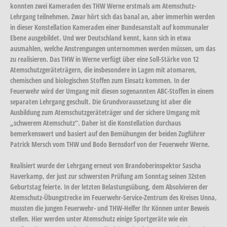
konnten zwei Kameraden des THW Werne erstmals am Atemschutz-
Lehrgang teilnehmen. Zwar hört sich das banal an, aber immerhin werden
in dieser Konstellation Kameraden einer Bundesanstalt auf kommunaler
Ebene ausgebildet. Und wer Deutschland kennt, kann sich in etwa
ausmahlen, welche Anstrengungen unternommen werden müssen, um das
zu realisieren. Das THW in Werne verfügt über eine Soll-Stärke von 12
Atemschutzgeräteträgern, die insbesondere in Lagen mit atomaren,
chemischen und biologischen Stoffen zum Einsatz kommen. In der
Feuerwehr wird der Umgang mit diesen sogenannten ABC-Stoffen in einem
separaten Lehrgang geschult. Die Grundvoraussetzung ist aber die
Ausbildung zum Atemschutzgeräteträger und der sichere Umgang mit
„schwerem Atemschutz“. Daher ist die Konstellation durchaus
bemerkenswert und basiert auf den Bemühungen der beiden Zugführer
Patrick Mersch vom THW und Bodo Bernsdorf von der Feuerwehr Werne.
Realisiert wurde der Lehrgang erneut von Brandoberinspektor Sascha
Haverkamp, der just zur schwersten Prüfung am Sonntag seinen 32sten
Geburtstag feierte. In der letzten Belastungsübung, dem Absolvieren der
Atemschutz-Übungstrecke im Feuerwehr-Service-Zentrum des Kreises Unna,
mussten die jungen Feuerwehr- und THW-Helfer Ihr Können unter Beweis
stellen. Hier werden unter Atemschutz einige Sportgeräte wie ein