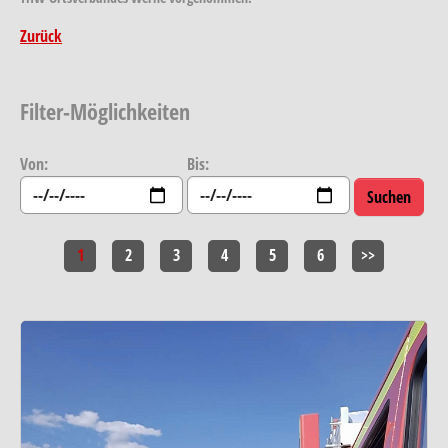
Zurück
Filter-Möglichkeiten
Von:
Bis:
1
2
3
4
5
6
>>