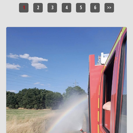
1
2
3
4
5
6
>>