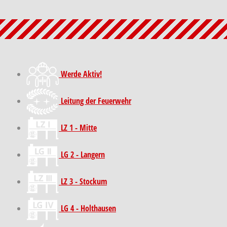
Werde Aktiv!
Leitung der Feuerwehr
LZ 1 - Mitte
LG 2 - Langern
LZ 3 - Stockum
LG 4 - Holthausen