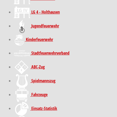
LG 4 - Holthausen
Jugendfeuerwehr
Kinder­feuer­wehr
Stadt­feuer­wehr­verband
ABC-Zug
Spielmannszug
Fahrzeuge
Einsatz-Statistik