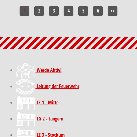
1
2
3
4
5
6
>>
Werde Aktiv!
Leitung der Feuerwehr
LZ 1 - Mitte
LG 2 - Langern
LZ 3 - Stockum