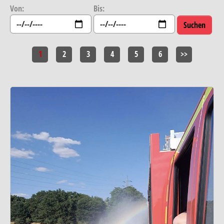
Von:
Bis:
1
2
3
4
5
6
>>