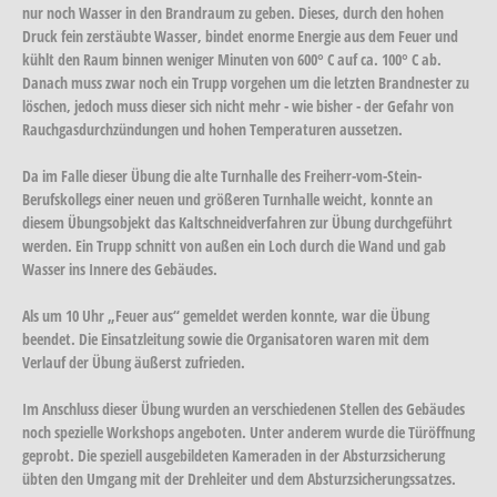
nur noch Wasser in den Brandraum zu geben. Dieses, durch den hohen
Druck fein zerstäubte Wasser, bindet enorme Energie aus dem Feuer und
kühlt den Raum binnen weniger Minuten von 600° C auf ca. 100° C ab.
Danach muss zwar noch ein Trupp vorgehen um die letzten Brandnester zu
löschen, jedoch muss dieser sich nicht mehr - wie bisher - der Gefahr von
Rauchgasdurchzündungen und hohen Temperaturen aussetzen.
Da im Falle dieser Übung die alte Turnhalle des Freiherr-vom-Stein-
Berufskollegs einer neuen und größeren Turnhalle weicht, konnte an
diesem Übungsobjekt das Kaltschneidverfahren zur Übung durchgeführt
werden. Ein Trupp schnitt von außen ein Loch durch die Wand und gab
Wasser ins Innere des Gebäudes.
Als um 10 Uhr „Feuer aus“ gemeldet werden konnte, war die Übung
beendet. Die Einsatzleitung sowie die Organisatoren waren mit dem
Verlauf der Übung äußerst zufrieden.
Im Anschluss dieser Übung wurden an verschiedenen Stellen des Gebäudes
noch spezielle Workshops angeboten. Unter anderem wurde die Türöffnung
geprobt. Die speziell ausgebildeten Kameraden in der Absturzsicherung
übten den Umgang mit der Drehleiter und dem Absturzsicherungssatzes.