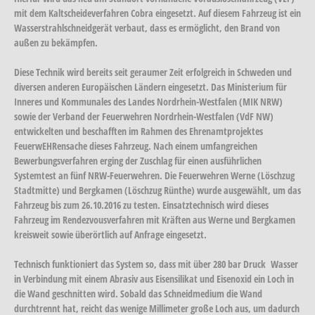
mit dem Kaltscheideverfahren Cobra eingesetzt. Auf diesem Fahrzeug ist ein
Wasserstrahlschneidgerät verbaut, dass es ermöglicht, den Brand von
außen zu bekämpfen.
Diese Technik wird bereits seit geraumer Zeit erfolgreich in Schweden und
diversen anderen Europäischen Ländern eingesetzt. Das Ministerium für
Inneres und Kommunales des Landes Nordrhein-Westfalen (MIK NRW)
sowie der Verband der Feuerwehren Nordrhein-Westfalen (VdF NW)
entwickelten und beschafften im Rahmen des Ehrenamtprojektes
FeuerwEHRensache dieses Fahrzeug. Nach einem umfangreichen
Bewerbungsverfahren erging der Zuschlag für einen ausführlichen
Systemtest an fünf NRW-Feuerwehren. Die Feuerwehren Werne (Löschzug
Stadtmitte) und Bergkamen (Löschzug Rünthe) wurde ausgewählt, um das
Fahrzeug bis zum 26.10.2016 zu testen. Einsatztechnisch wird dieses
Fahrzeug im Rendezvousverfahren mit Kräften aus Werne und Bergkamen
kreisweit sowie überörtlich auf Anfrage eingesetzt.
Technisch funktioniert das System so, dass mit über 280 bar Druck Wasser
in Verbindung mit einem Abrasiv aus Eisensilikat und Eisenoxid ein Loch in
die Wand geschnitten wird. Sobald das Schneidmedium die Wand
durchtrennt hat, reicht das wenige Millimeter große Loch aus, um dadurch