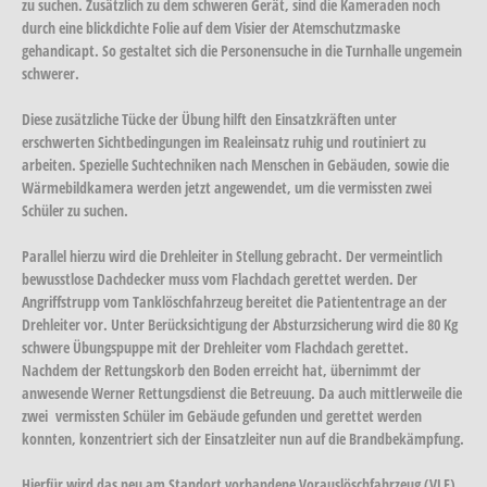
zu suchen. Zusätzlich zu dem schweren Gerät, sind die Kameraden noch
durch eine blickdichte Folie auf dem Visier der Atemschutzmaske
gehandicapt. So gestaltet sich die Personensuche in die Turnhalle ungemein
schwerer.
Diese zusätzliche Tücke der Übung hilft den Einsatzkräften unter
erschwerten Sichtbedingungen im Realeinsatz ruhig und routiniert zu
arbeiten. Spezielle Suchtechniken nach Menschen in Gebäuden, sowie die
Wärmebildkamera werden jetzt angewendet, um die vermissten zwei
Schüler zu suchen.
Parallel hierzu wird die Drehleiter in Stellung gebracht. Der vermeintlich
bewusstlose Dachdecker muss vom Flachdach gerettet werden. Der
Angriffstrupp vom Tanklöschfahrzeug bereitet die Patiententrage an der
Drehleiter vor. Unter Berücksichtigung der Absturzsicherung wird die 80 Kg
schwere Übungspuppe mit der Drehleiter vom Flachdach gerettet.
Nachdem der Rettungskorb den Boden erreicht hat, übernimmt der
anwesende Werner Rettungsdienst die Betreuung. Da auch mittlerweile die
zwei vermissten Schüler im Gebäude gefunden und gerettet werden
konnten, konzentriert sich der Einsatzleiter nun auf die Brandbekämpfung.
Hierfür wird das neu am Standort vorhandene Vorauslöschfahrzeug (VLF)