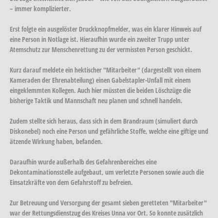
– immer komplizierter.
Erst folgte ein ausgelöster Druckknopfmelder, was ein klarer Hinweis auf
eine Person in Notlage ist. Hieraufhin wurde ein zweiter Trupp unter
Atemschutz zur Menschenrettung zu der vermissten Person geschickt.
Kurz darauf meldete ein hektischer "Mitarbeiter" (dargestellt von einem
Kameraden der Ehrenabteilung) einen Gabelstapler-Unfall mit einem
eingeklemmten Kollegen. Auch hier müssten die beiden Löschzüge die
bisherige Taktik und Mannschaft neu planen und schnell handeln.
Zudem stellte sich heraus, dass sich in dem Brandraum (simuliert durch
Diskonebel) noch eine Person und gefährliche Stoffe, welche eine giftige und
ätzende Wirkung haben, befanden.
Daraufhin wurde außerhalb des Gefahrenbereiches eine
Dekontaminationsstelle aufgebaut, um verletzte Personen sowie auch die
Einsatzkräfte von dem Gefahrstoff zu befreien.
Zur Betreuung und Versorgung der gesamt sieben geretteten "Mitarbeiter"
war der Rettungsdienstzug des Kreises Unna vor Ort. So konnte zusätzlich