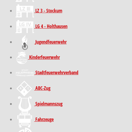
LZ 3 - Stockum
LG 4 - Holthausen
Jugendfeuerwehr
Kinder­feuer­wehr
Stadt­feuer­wehr­verband
ABC-Zug
Spielmannszug
Fahrzeuge