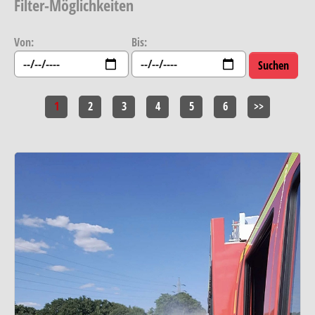
Filter-Möglichkeiten
Von:
Bis:
1
2
3
4
5
6
>>