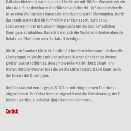
Kaltschneidetechnik wird über eine Löschlanze mit 300 Bar Wasserdruck ein
Abrasiv auf alle denkbaren Oberflächen aufgebracht. In Sekundenschnelle
ist so etwa ein Fensterrahmen oder eine Wohnungstür überwunden. Durch
das resultierende drei bis fünf Millimeter kleine Loch, wird dann
Löschwasser in den Brandraum eingebracht um die dort befindlichen
Rauchgase abzukühlen. Danach lassen sich die Nachlöscharbeiten ohne die
Gefahr von Flash over oder Backdraft erledigen.
Die DL am Standort Mitte ist für die LG 4 insofern interessant, als dass die
Löschgruppe im Wechsle mit den anderen Werner Einheiten zu Wernes
großer Innenstadtkirmes, dem Simon-Juda-Markt (kurz: SimJü) am
letzten Oktober-Wochenende die Wache Mitte besetzt. Dabei kann auch
der Einsatz der DL erfolgen.
Der Dienstabend wurde gegen 22:00 Uhr mit einigen neuen Eindrücken
abgeschlossen. Die Cobra konnte eingesetzt und die Korbsteuerung der DL
bedient werden. Zumindest SimJü kann nun kommen...
Zurück