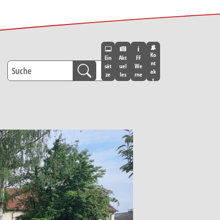
Ko
Ein
Akt
FF
nt
sät
uel
We
ak
ze
les
rne
t