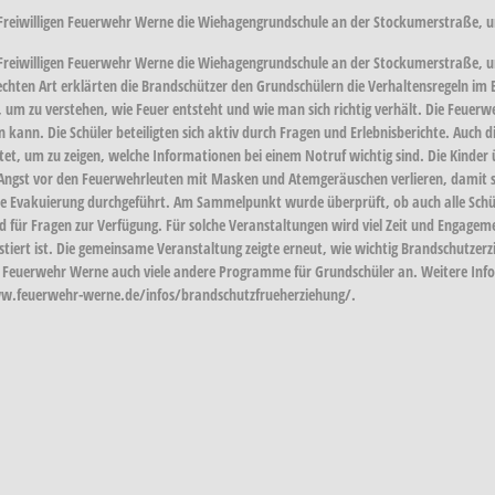
r Freiwilligen Feuerwehr Werne die Wiehagengrundschule an der Stockumerstraße, 
r Freiwilligen Feuerwehr Werne die Wiehagengrundschule an der Stockumerstraße, u
chten Art erklärten die Brandschützer den Grundschülern die Verhaltensregeln im 
um zu verstehen, wie Feuer entsteht und wie man sich richtig verhält. Die Feuerw
n kann. Die Schüler beteiligten sich aktiv durch Fragen und Erlebnisberichte. Auch
t, um zu zeigen, welche Informationen bei einem Notruf wichtig sind. Die Kinder 
e Angst vor den Feuerwehrleuten mit Masken und Atemgeräuschen verlieren, damit si
ine Evakuierung durchgeführt. Am Sammelpunkt wurde überprüft, ob auch alle Sch
 für Fragen zur Verfügung. Für solche Veranstaltungen wird viel Zeit und Engageme
tiert ist. Die gemeinsame Veranstaltung zeigte erneut, wie wichtig Brandschutzerzi
ie Feuerwehr Werne auch viele andere Programme für Grundschüler an. Weitere Inf
www.feuerwehr-werne.de/infos/brandschutzfrueherziehung/.