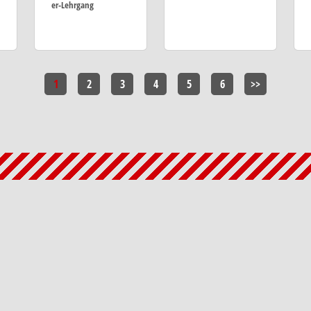
er-Lehrgang
1
2
3
4
5
6
>>