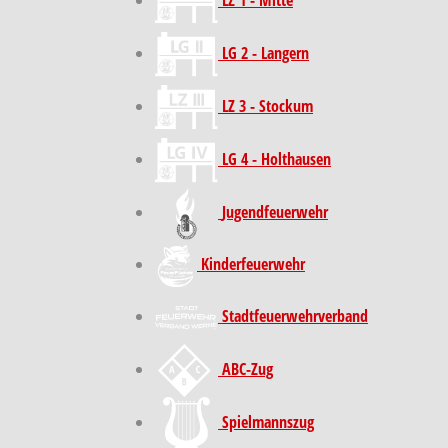
LZ 1 - Mitte
LG 2 - Langern
LZ 3 - Stockum
LG 4 - Holthausen
Jugendfeuerwehr
Kinder­feuer­wehr
Stadt­feuer­wehr­verband
ABC-Zug
Spielmannszug