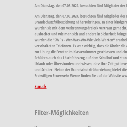
Am Dienstag, den 07.05.2024, besuchten fünf Mitglieder de
Am Dienstag, den 07.05.2024, besuchten fünf Mitglieder de
Brandschutzfrüherziehung näherzubringen. In einer kindgere
wurden sie mit dem Verbrennungsdreieck vertraut gemacht, 
ausbreitet und wie man sich und andere in Sicherheit bringe
wurden die "5W´s - Wer-Was-Wo-Wie viele-Warten" erarbeite
verschalteten Telefonen. Es war wichtig, dass die Kinder di
zur Übung die Fenster im Klassenzimmer geschlossen und e
Schülern auch das Löschfahrzeug auf dem Schulhof und stand
Urlaub oder Überstunden und wissen, dass ihre Zeit gut inves
und Schüler. Neben der Brandschutzfrüherziehung bietet d
Freiwilligen Feuerwehr Werne finden Sie auf der Website 
Zurück
Filter-Möglichkeiten