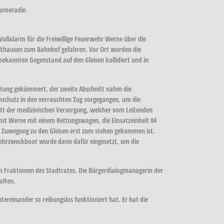
 Kameradin
ollalarm für die Freiwillige Feuerwehr Werne über die
olthausen zum Bahnhof gefahren. Vor Ort wurden die
ekannten Gegenstand auf den Gleisen kollidiert und in
rettung gekümmert, der zweite Abschnitt nahm die
mschutz in den verrauchten Zug vorgegangen, um die
tt der medizinischen Versorgung, welcher vom Leitenden
enst Werne mit einem Rettungswagen, die Einsatzeinheit 04
 Zuwegung zu den Gleisen erst zum stehen gekommen ist,
ehrzweckboot wurde dann dafür eingesetzt, um die
en Fraktionen des Stadtrates. Die Bürgerdialogmanagerin der
alten.
ereinander so reibungslos funktioniert hat. Er hat die