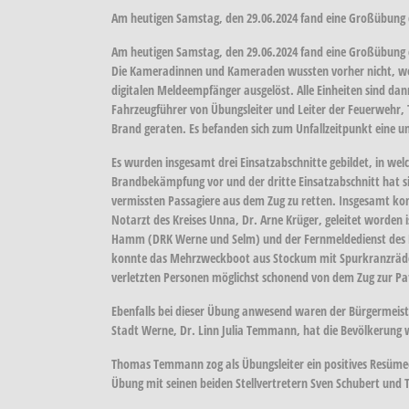
Am heutigen Samstag, den 29.06.2024 fand eine Großübung 
Am heutigen Samstag, den 29.06.2024 fand eine Großübung d
Die Kameradinnen und Kameraden wussten vorher nicht, welche
digitalen Meldeempfänger ausgelöst. Alle Einheiten sind d
Fahrzeugführer von Übungsleiter und Leiter der Feuerwehr, 
Brand geraten. Es befanden sich zum Unfallzeitpunkt eine u
Es wurden insgesamt drei Einsatzabschnitte gebildet, in we
Brandbekämpfung vor und der dritte Einsatzabschnitt hat s
vermissten Passagiere aus dem Zug zu retten. Insgesamt ko
Notarzt des Kreises Unna, Dr. Arne Krüger, geleitet worden
Hamm (DRK Werne und Selm) und der Fernmeldedienst des Kr
konnte das Mehrzweckboot aus Stockum mit Spurkranzräder
verletzten Personen möglichst schonend von dem Zug zur Pa
Ebenfalls bei dieser Übung anwesend waren der Bürgermeiste
Stadt Werne, Dr. Linn Julia Temmann, hat die Bevölkerung 
Thomas Temmann zog als Übungsleiter ein positives Resümee 
Übung mit seinen beiden Stellvertretern Sven Schubert und 