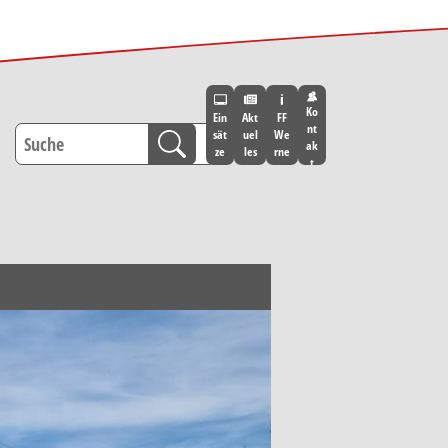
Ko
Ein
Akt
FF
nt
sät
uel
We
ak
ze
les
rne
t