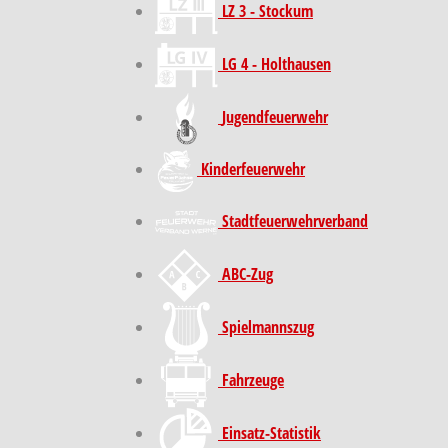
LZ 3 - Stockum
LG 4 - Holthausen
Jugendfeuerwehr
Kinder­feuer­wehr
Stadt­feuer­wehr­verband
ABC-Zug
Spielmannszug
Fahrzeuge
Einsatz-Statistik