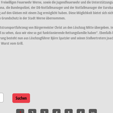
er Freiwilligen Feuerwehr Werne, sowie die Jugendfeuerwehr und die Unterstützungs
nna, die Bundespolizei, der DB-Notfallmanager und der Notfallmanager der Eurobah
auf den Gleisen mit einem Zug ermöglicht haben. Diese Möglichkeit bietet sich nicht
den Grundschutz in der Stadt Werne übernommen.
stransportfahrzeug von Bürgermeister Christ an den Löschzug Mitte übergeben. In 
oll zu sehen, dass wir eine so gut funktionierende Rettungsfamilie haben". Ebenfa
rung besteht nun aus Löschzugführer Björn Spatzier und seinen Stellvertretern J
 Wurst vom Grill.
1
2
3
4
5
6
>>