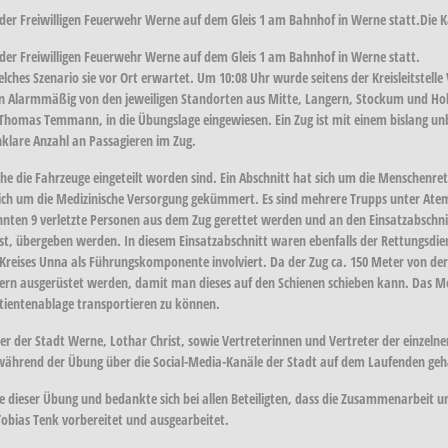
der Freiwilligen Feuerwehr Werne auf dem Gleis 1 am Bahnhof in Werne statt.Die
er Freiwilligen Feuerwehr Werne auf dem Gleis 1 am Bahnhof in Werne statt.
s Szenario sie vor Ort erwartet. Um 10:08 Uhr wurde seitens der Kreisleitstelle V
ann Alarmmäßig von den jeweiligen Standorten aus Mitte, Langern, Stockum und H
Thomas Temmann, in die Übungslage eingewiesen. Ein Zug ist mit einem bislang unb
nklare Anzahl an Passagieren im Zug.
lche die Fahrzeuge eingeteilt worden sind. Ein Abschnitt hat sich um die Menschen
ich um die Medizinische Versorgung gekümmert. Es sind mehrere Trupps unter Ate
nnten 9 verletzte Personen aus dem Zug gerettet werden und an den Einsatzabschni
 ist, übergeben werden. In diesem Einsatzabschnitt waren ebenfalls der Rettungsdi
eises Unna als Führungskomponente involviert. Da der Zug ca. 150 Meter von der
n ausgerüstet werden, damit man dieses auf den Schienen schieben kann. Das M
tientenablage transportieren zu können.
r der Stadt Werne, Lothar Christ, sowie Vertreterinnen und Vertreter der einzeln
während der Übung über die Social-Media-Kanäle der Stadt auf dem Laufenden geh
dieser Übung und bedankte sich bei allen Beteiligten, dass die Zusammenarbeit unt
Tobias Tenk vorbereitet und ausgearbeitet.