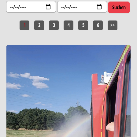
1
2
3
4
5
6
>>