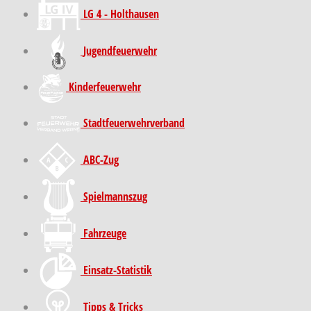
LG 4 - Holthausen
Jugendfeuerwehr
Kinder­feuer­wehr
Stadt­feuer­wehr­verband
ABC-Zug
Spielmannszug
Fahrzeuge
Einsatz-Statistik
Tipps & Tricks