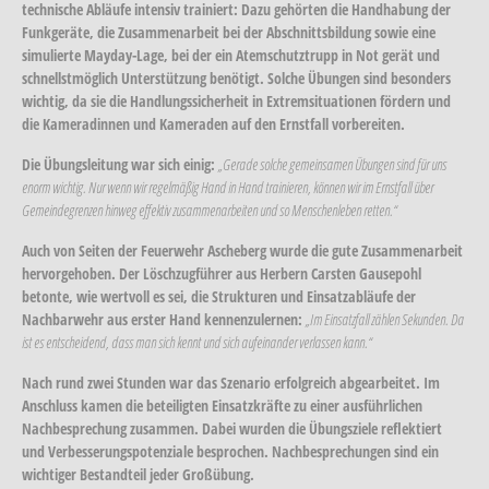
technische Abläufe intensiv trainiert: Dazu gehörten die Handhabung der
Funkgeräte, die Zusammenarbeit bei der Abschnittsbildung sowie eine
simulierte Mayday-Lage, bei der ein Atemschutztrupp in Not gerät und
schnellstmöglich Unterstützung benötigt. Solche Übungen sind besonders
wichtig, da sie die Handlungssicherheit in Extremsituationen fördern und
die Kameradinnen und Kameraden auf den Ernstfall vorbereiten.
Die Übungsleitung war sich einig:
„Gerade solche gemeinsamen Übungen sind für uns
enorm wichtig. Nur wenn wir regelmäßig Hand in Hand trainieren, können wir im Ernstfall über
Gemeindegrenzen hinweg effektiv zusammenarbeiten und so Menschenleben retten.“
Auch von Seiten der Feuerwehr Ascheberg wurde die gute Zusammenarbeit
hervorgehoben. Der Löschzugführer aus Herbern Carsten Gausepohl
betonte, wie wertvoll es sei, die Strukturen und Einsatzabläufe der
Nachbarwehr aus erster Hand kennenzulernen:
„Im Einsatzfall zählen Sekunden. Da
ist es entscheidend, dass man sich kennt und sich aufeinander verlassen kann.“
Nach rund zwei Stunden war das Szenario erfolgreich abgearbeitet. Im
Anschluss kamen die beteiligten Einsatzkräfte zu einer ausführlichen
Nachbesprechung zusammen. Dabei wurden die Übungsziele reflektiert
und Verbesserungspotenziale besprochen. Nachbesprechungen sind ein
wichtiger Bestandteil jeder Großübung.