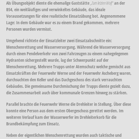
Als Übungsobjekt diente die ehemalige Gaststätte
„Zum letzten Wolf“
an der
B54, ein weitläufiges und verwinkeltes Gebäude, das ideale
Voraussetzungen für eine realistische Einsatzübung bot. Angenommene
Lage: In dem Gebäude war es zu einem Brand gekommen, mehrere
Personen wurden vermisst.
Umgehend richtete der Einsatzleiter zwei Einsatzabschnitte ein:
Menschenrettung
und
Wasserversorgung
. Während die Wasserversorgung
durch einen Pendelverkehr von zwei Fahrzeugen zu einem nahegelegenen
Hydranten sichergestellt wurde, lag der Schwerpunkt auf der
Menschenrettung. Mehrere Trupps unter Atemschutz welche gemischt aus
Einsatzkräften der Feuerwehr Werne und der Feuerwehr Ascheberg waren,
durchsuchten den Keller und das Dachgeschoss des stark verrauchten
Gebäudes. Die gemeinsame Durchmischung der Trupps diente gezielt dazu,
die Zusammenarbeit auch über kommunale Grenzen hinweg zu stärken.
Parallel brachte die Feuerwehr Werne die Drehleiter in Stellung. Über diese
konnte eine Person aus dem ersten Obergeschoss gerettet werden. Im
weiteren Verlauf kam der Wasserwerfer im Drehleiterkorb für die
Brandbekämpfung zum Einsatz.
Neben der eigentlichen Menschenrettung wurden auch taktische und