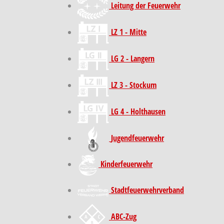
Leitung der Feuerwehr
LZ 1 - Mitte
LG 2 - Langern
LZ 3 - Stockum
LG 4 - Holthausen
Jugendfeuerwehr
Kinder­feuer­wehr
Stadt­feuer­wehr­verband
ABC-Zug