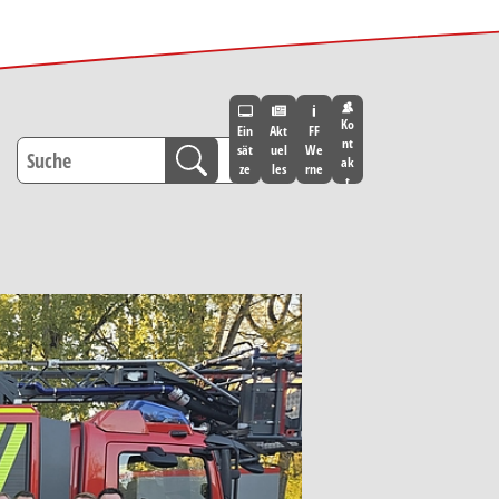
Ko
Ein
Akt
FF
nt
sät
uel
We
ak
ze
les
rne
t