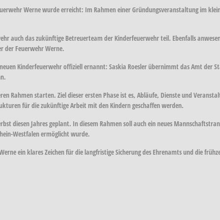
uerwehr Werne wurde erreicht: Im Rahmen einer Gründungsveranstaltung im kleinen 
hr auch das zukünftige Betreuerteam der Kinderfeuerwehr teil. Ebenfalls anwesen
rer der Feuerwehr Werne.
euen Kinderfeuerwehr offiziell ernannt: Saskia Roesler übernimmt das Amt der St
hn.
ren Rahmen starten. Ziel dieser ersten Phase ist es, Abläufe, Dienste und Veranstal
rukturen für die zukünftige Arbeit mit den Kindern geschaffen werden.
Herbst diesen Jahres geplant. In diesem Rahmen soll auch ein neues Mannschaftstra
rhein-Westfalen ermöglicht wurde.
rne ein klares Zeichen für die langfristige Sicherung des Ehrenamts und die frühz