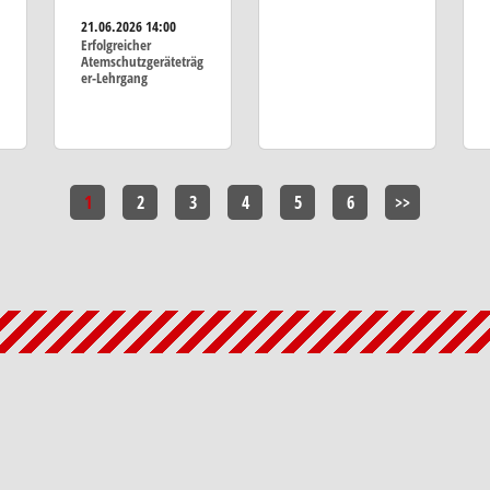
21.06.2026
14:00
Erfolgreicher
Atemschutzgeräteträg
er-Lehrgang
1
2
3
4
5
6
>>