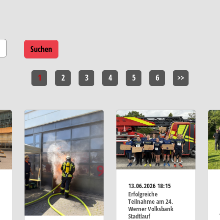
1
2
3
4
5
6
>>
13.06.2026
18:15
Erfolgreiche
Teilnahme am 24.
Werner Volksbank
Stadtlauf