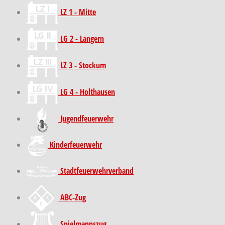
LZ 1 - Mitte
LG 2 - Langern
LZ 3 - Stockum
LG 4 - Holthausen
Jugendfeuerwehr
Kinder­feuer­wehr
Stadt­feuer­wehr­verband
ABC-Zug
Spielmannszug