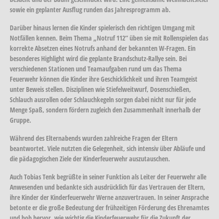
sowie ein geplanter Ausflug runden das Jahresprogramm ab.
Darüber hinaus lernen die Kinder spielerisch den richtigen Umgang mit
Notfällen kennen. Beim Thema „Notruf 112“ üben sie mit Rollenspielen das
korrekte Absetzen eines Notrufs anhand der bekannten W-Fragen. Ein
besonderes Highlight wird die geplante Brandschutz-Rallye sein. Bei
verschiedenen Stationen und Teamaufgaben rund um das Thema
Feuerwehr können die Kinder ihre Geschicklichkeit und ihren Teamgeist
unter Beweis stellen. Disziplinen wie Stiefelweitwurf, Dosenschießen,
Schlauch ausrollen oder Schlauchkegeln sorgen dabei nicht nur für jede
Menge Spaß, sondern fördern zugleich den Zusammenhalt innerhalb der
Gruppe.
Während des Elternabends wurden zahlreiche Fragen der Eltern
beantwortet. Viele nutzten die Gelegenheit, sich intensiv über Abläufe und
die pädagogischen Ziele der Kinderfeuerwehr auszutauschen.
Auch Tobias Tenk begrüßte in seiner Funktion als Leiter der Feuerwehr alle
Anwesenden und bedankte sich ausdrücklich für das Vertrauen der Eltern,
ihre Kinder der Kinderfeuerwehr Werne anzuvertrauen. In seiner Ansprache
betonte er die große Bedeutung der frühzeitigen Förderung des Ehrenamtes
und hob hervor, wie wichtig die Kinderfeuerwehr für die Zukunft der