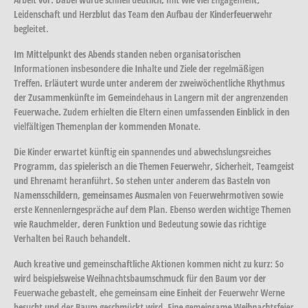
Leidenschaft und Herzblut das Team den Aufbau der Kinderfeuerwehr
begleitet.
Im Mittelpunkt des Abends standen neben organisatorischen
Informationen insbesondere die Inhalte und Ziele der regelmäßigen
Treffen. Erläutert wurde unter anderem der zweiwöchentliche Rhythmus
der Zusammenkünfte im Gemeindehaus in Langern mit der angrenzenden
Feuerwache. Zudem erhielten die Eltern einen umfassenden Einblick in den
vielfältigen Themenplan der kommenden Monate.
Die Kinder erwartet künftig ein spannendes und abwechslungsreiches
Programm, das spielerisch an die Themen Feuerwehr, Sicherheit, Teamgeist
und Ehrenamt heranführt. So stehen unter anderem das Basteln von
Namensschildern, gemeinsames Ausmalen von Feuerwehrmotiven sowie
erste Kennenlerngespräche auf dem Plan. Ebenso werden wichtige Themen
wie Rauchmelder, deren Funktion und Bedeutung sowie das richtige
Verhalten bei Rauch behandelt.
Auch kreative und gemeinschaftliche Aktionen kommen nicht zu kurz: So
wird beispielsweise Weihnachtsbaumschmuck für den Baum vor der
Feuerwache gebastelt, ehe gemeinsam eine Einheit der Feuerwehr Werne
besucht und der Baum geschmückt wird. Eine gemeinsame Weihnachtsfeier