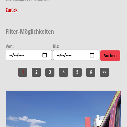
Zurück
Filter-Möglichkeiten
Von:
Bis:
1
2
3
4
5
6
>>