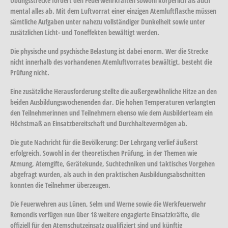
Übungsstrecke fordert den Feuerwehrkräften sowohl körperlich als auch
mental alles ab. Mit dem Luftvorrat einer einzigen Atemluftflasche müssen
sämtliche Aufgaben unter nahezu vollständiger Dunkelheit sowie unter
zusätzlichen Licht- und Toneffekten bewältigt werden.
Die physische und psychische Belastung ist dabei enorm. Wer die Strecke
nicht innerhalb des vorhandenen Atemluftvorrates bewältigt, besteht die
Prüfung nicht.
Eine zusätzliche Herausforderung stellte die außergewöhnliche Hitze an den
beiden Ausbildungswochenenden dar. Die hohen Temperaturen verlangten
den Teilnehmerinnen und Teilnehmern ebenso wie dem Ausbilderteam ein
Höchstmaß an Einsatzbereitschaft und Durchhaltevermögen ab.
Die gute Nachricht für die Bevölkerung: Der Lehrgang verlief äußerst
erfolgreich. Sowohl in der theoretischen Prüfung, in der Themen wie
Atmung, Atemgifte, Gerätekunde, Suchtechniken und taktisches Vorgehen
abgefragt wurden, als auch in den praktischen Ausbildungsabschnitten
konnten die Teilnehmer überzeugen.
Die Feuerwehren aus Lünen, Selm und Werne sowie die Werkfeuerwehr
Remondis verfügen nun über 18 weitere engagierte Einsatzkräfte, die
offiziell für den Atemschutzeinsatz qualifiziert sind und künftig