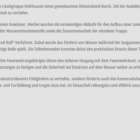
 Löschgruppe Holthausen einen gemeinsamen Dienstabend durch. Ziel der Ausbildu
nah zu vertiefen.
nen Gewässer. Hierbei wurden die notwendigen Abläufe für den Aufbau einer zuver
an der Wasserentnahmestelle sowie die Zusammenarbeit der einzelnen Trupps.
nd Roll"-Verfahren. Dabei wurde das Fördern von Wasser während der langsamen Fa
ige Rolle spielt. Die Teilnehmenden konnten dabei den praktischen Einsatz dieser 
att. Die Feuerwehrangehörigen übten den sicheren Umgang mit dem Feuerwehrboot, 
atzungen zu festigen und die Sicherheit bei Einsätzen auf dem Wasser weiter zu er
einsatzrelevante Fähigkeiten zu vertiefen, sondern förderte auch den kameradscha
- und Fortbildung und tragen dazu bei, im Einsatzfall reibungslos und effektiv z