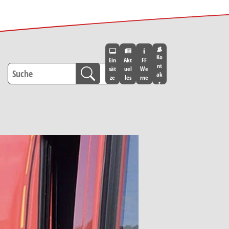
Ko
Ein
Akt
FF
nt
sät
uel
We
ak
ze
les
rne
t