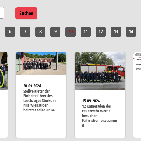
6
7
8
9
10
11
12
13
14
20.09.2024
Stellvertretender
Einheitsführer des
Löschzuges Stockum
15.09.2024
Nils Wienstroer
12 Kameraden der
heiratet seine Anna
Feuerwehr Werne
besuchen
Fahrsicherheitstrainin
g