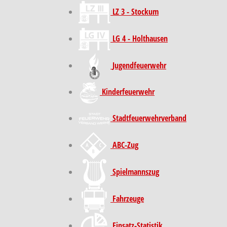
LZ 3 - Stockum
LG 4 - Holthausen
Jugendfeuerwehr
Kinder­feuer­wehr
Stadt­feuer­wehr­verband
ABC-Zug
Spielmannszug
Fahrzeuge
Einsatz-Statistik