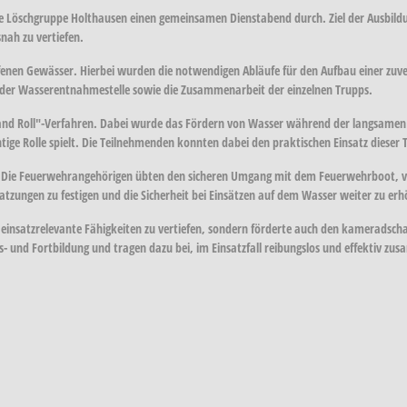
 Löschgruppe Holthausen einen gemeinsamen Dienstabend durch. Ziel der Ausbildu
nah zu vertiefen.
nen Gewässer. Hierbei wurden die notwendigen Abläufe für den Aufbau einer zuver
an der Wasserentnahmestelle sowie die Zusammenarbeit der einzelnen Trupps.
nd Roll"-Verfahren. Dabei wurde das Fördern von Wasser während der langsamen Fa
ige Rolle spielt. Die Teilnehmenden konnten dabei den praktischen Einsatz dieser 
att. Die Feuerwehrangehörigen übten den sicheren Umgang mit dem Feuerwehrboot, 
atzungen zu festigen und die Sicherheit bei Einsätzen auf dem Wasser weiter zu er
einsatzrelevante Fähigkeiten zu vertiefen, sondern förderte auch den kameradscha
- und Fortbildung und tragen dazu bei, im Einsatzfall reibungslos und effektiv z