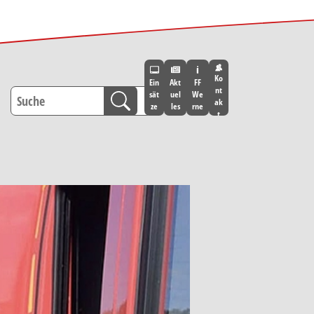
Ko
Ein
Akt
FF
nt
sät
uel
We
ak
ze
les
rne
t