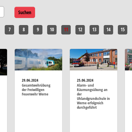
7
8
9
10
11
12
13
14
15
29.06.2024
25.06.2024
Gesamtwehrübung
Alarm- und
der Freiwilligen
Räumungsübung an
Feuerwehr Werne
der
Uhlandgrundschule in
Werne erfolgreich
durchgeführt