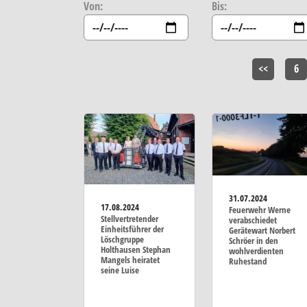
Von:
Bis:
<<
6
31.07.2024
17.08.2024
Feuerwehr Werne
Stellvertretender
verabschiedet
Einheitsführer der
Gerätewart Norbert
Löschgruppe
Schröer in den
Holthausen Stephan
wohlverdienten
Mangels heiratet
Ruhestand
seine Luise