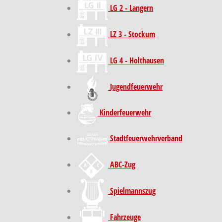
LG 2 - Langern
LZ 3 - Stockum
LG 4 - Holthausen
Jugendfeuerwehr
Kinder­feuer­wehr
Stadt­feuer­wehr­verband
ABC-Zug
Spielmannszug
Fahrzeuge