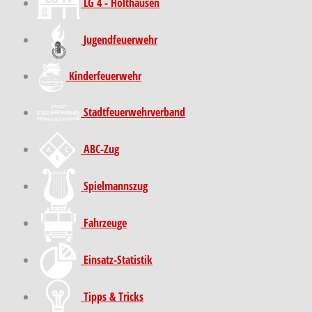
LG 4 - Holthausen
Jugendfeuerwehr
Kinder­feuer­wehr
Stadt­feuer­wehr­verband
ABC-Zug
Spielmannszug
Fahrzeuge
Einsatz-Statistik
Tipps & Tricks