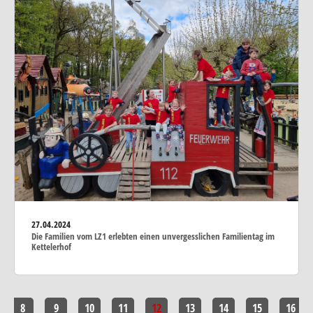
27.04.2024
Die Familien vom LZ1 erlebten einen unvergesslichen Familientag im
Kettelerhof
8
9
10
11
12
13
14
15
16