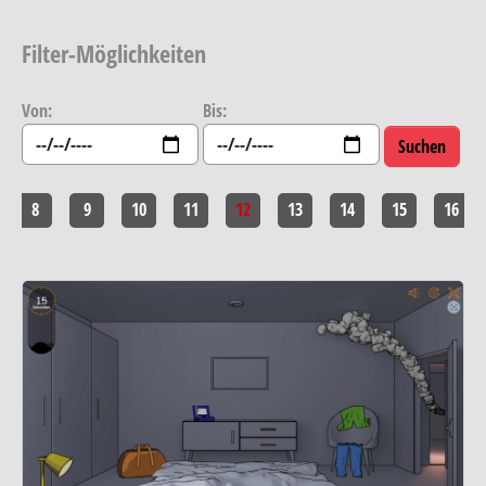
Filter-Möglichkeiten
Von:
Bis:
8
9
10
11
12
13
14
15
16