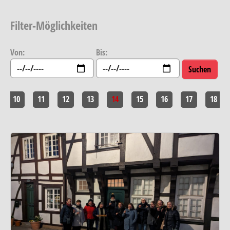
Filter-Möglichkeiten
Von:
Bis:
10
11
12
13
14
15
16
17
18