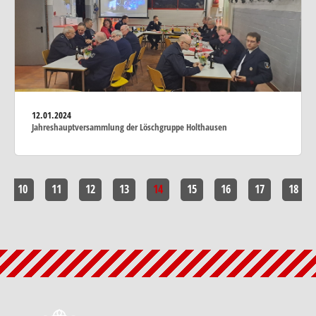
12.01.2024
Jahreshauptversammlung der Löschgruppe Holthausen
10
11
12
13
14
15
16
17
18