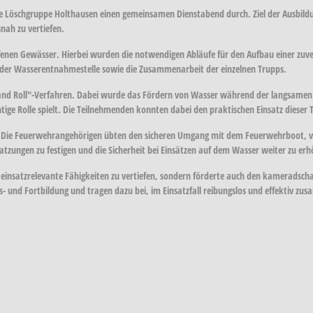
 Löschgruppe Holthausen einen gemeinsamen Dienstabend durch. Ziel der Ausbildu
nah zu vertiefen.
nen Gewässer. Hierbei wurden die notwendigen Abläufe für den Aufbau einer zuver
an der Wasserentnahmestelle sowie die Zusammenarbeit der einzelnen Trupps.
nd Roll"-Verfahren. Dabei wurde das Fördern von Wasser während der langsamen Fa
ige Rolle spielt. Die Teilnehmenden konnten dabei den praktischen Einsatz dieser 
att. Die Feuerwehrangehörigen übten den sicheren Umgang mit dem Feuerwehrboot, 
atzungen zu festigen und die Sicherheit bei Einsätzen auf dem Wasser weiter zu er
einsatzrelevante Fähigkeiten zu vertiefen, sondern förderte auch den kameradscha
- und Fortbildung und tragen dazu bei, im Einsatzfall reibungslos und effektiv z