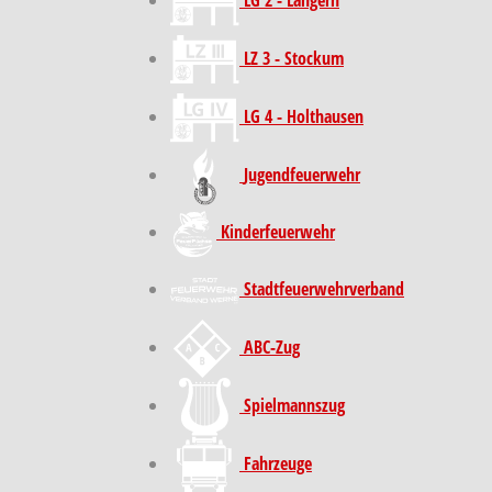
LZ 3 - Stockum
LG 4 - Holthausen
Jugendfeuerwehr
Kinder­feuer­wehr
Stadt­feuer­wehr­verband
ABC-Zug
Spielmannszug
Fahrzeuge