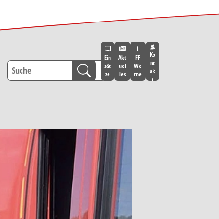
Ko
Ein
Akt
FF
nt
sät
uel
We
ak
ze
les
rne
t