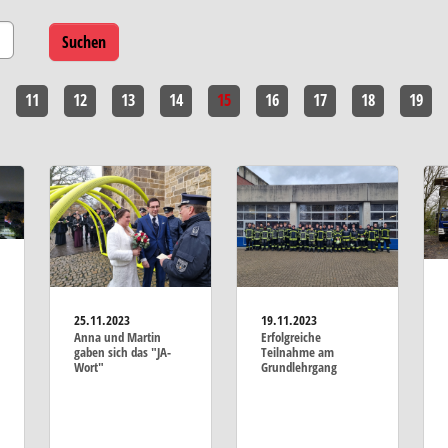
11
12
13
14
15
16
17
18
19
25.11.2023
19.11.2023
Anna und Martin
Erfolgreiche
gaben sich das "JA-
Teilnahme am
Wort"
Grundlehrgang