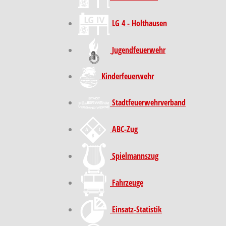
LG 4 - Holthausen
Jugendfeuerwehr
Kinder­feuer­wehr
Stadt­feuer­wehr­verband
ABC-Zug
Spielmannszug
Fahrzeuge
Einsatz-Statistik