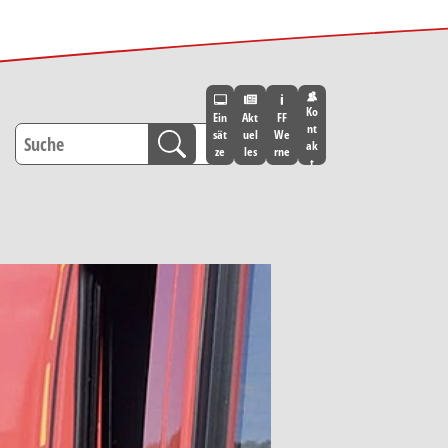
Ko
Ein
Akt
FF
nt
sät
uel
We
ak
ze
les
rne
t