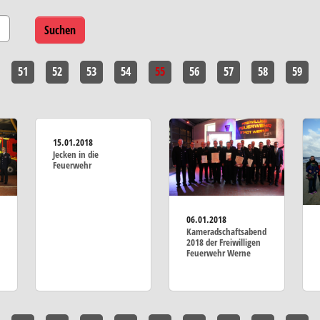
51
52
53
54
55
56
57
58
59
15.01.2018
Jecken in die
Feuerwehr
06.01.2018
Kameradschaftsabend
2018 der Freiwilligen
Feuerwehr Werne