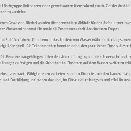
 Löschgruppe Holthausen einen gemeinsamen Dienstabend durch. Ziel der Ausbildu
nah zu vertiefen.
nen Gewässer. Hierbei wurden die notwendigen Abläufe für den Aufbau einer zuver
an der Wasserentnahmestelle sowie die Zusammenarbeit der einzelnen Trupps.
nd Roll"-Verfahren. Dabei wurde das Fördern von Wasser während der langsamen Fa
ige Rolle spielt. Die Teilnehmenden konnten dabei den praktischen Einsatz dieser 
att. Die Feuerwehrangehörigen übten den sicheren Umgang mit dem Feuerwehrboot, 
atzungen zu festigen und die Sicherheit bei Einsätzen auf dem Wasser weiter zu er
einsatzrelevante Fähigkeiten zu vertiefen, sondern förderte auch den kameradscha
- und Fortbildung und tragen dazu bei, im Einsatzfall reibungslos und effektiv z