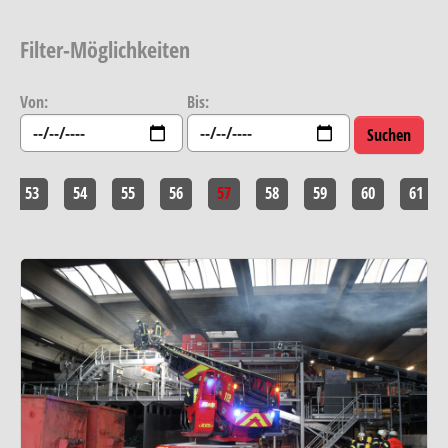
Filter-Möglichkeiten
Von:
Bis:
53
54
55
56
57
58
59
60
61