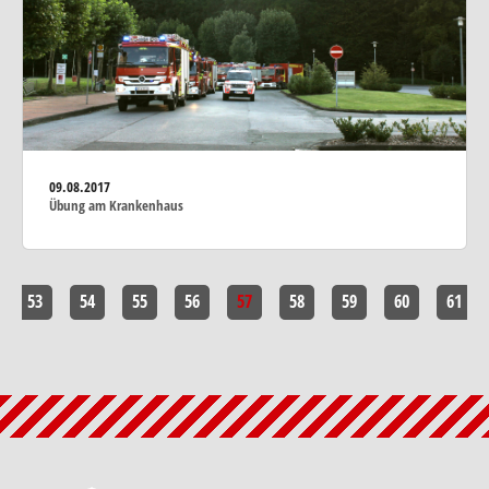
09.08.2017
Übung am Krankenhaus
53
54
55
56
57
58
59
60
61