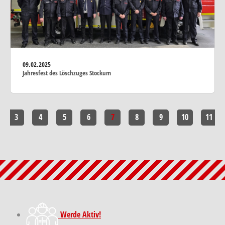
09.02.2025
Jahresfest des Löschzuges Stockum
3
4
5
6
7
8
9
10
11
Werde Aktiv!