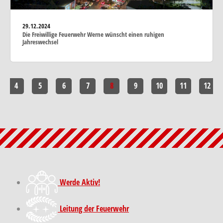
29.12.2024
Die Freiwillige Feuerwehr Werne wünscht einen ruhigen
Jahreswechsel
4
5
6
7
8
9
10
11
12
Werde Aktiv!
Leitung der Feuerwehr