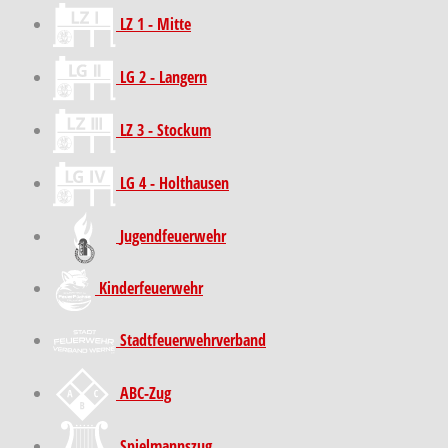
LZ 1 - Mitte
LG 2 - Langern
LZ 3 - Stockum
LG 4 - Holthausen
Jugendfeuerwehr
Kinder­feuer­wehr
Stadt­feuer­wehr­verband
ABC-Zug
Spielmannszug