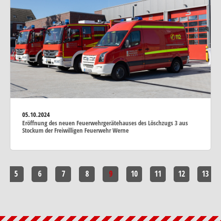
05.10.2024
Eröffnung des neuen Feuerwehrgerätehauses des Löschzugs 3 aus
Stockum der Freiwilligen Feuerwehr Werne
5
6
7
8
9
10
11
12
13