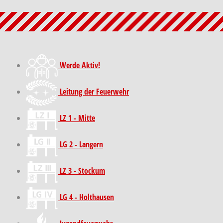
Werde Aktiv!
Leitung der Feuerwehr
LZ 1 - Mitte
LG 2 - Langern
LZ 3 - Stockum
LG 4 - Holthausen