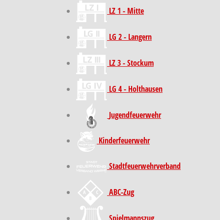
LZ 1 - Mitte
LG 2 - Langern
LZ 3 - Stockum
LG 4 - Holthausen
Jugendfeuerwehr
Kinder­feuer­wehr
Stadt­feuer­wehr­verband
ABC-Zug
Spielmannszug