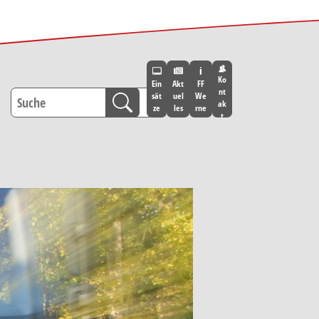
Ko
Ein
Akt
FF
nt
sät
uel
We
ak
ze
les
rne
t