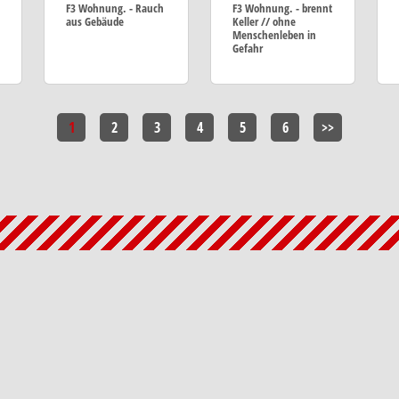
F3 Wohnung. - Rauch
F3 Wohnung. - brennt
aus Gebäude
Keller // ohne
Menschenleben in
Gefahr
1
2
3
4
5
6
>>