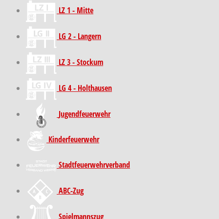
LZ 1 - Mitte
LG 2 - Langern
LZ 3 - Stockum
LG 4 - Holthausen
Jugendfeuerwehr
Kinder­feuer­wehr
Stadt­feuer­wehr­verband
ABC-Zug
Spielmannszug