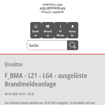
Skip to main navigation
Skip to main content
Skip to page footer
Einsät
Aktuell
FF
Konta
ze
es
Werne
kt
Einsätze
F_BMA - LZ1 - LG4 - ausgelöste
Brandmeldeanlage
04.04.2025
14:55 - 15:30
Der nächste Einsatz wurde um 14:55 Uhr ausgelöst. Es handelte sich um