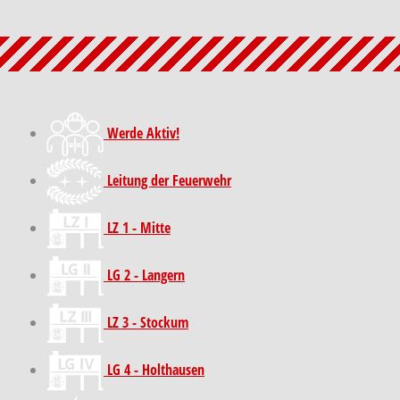
Werde Aktiv!
Leitung der Feuerwehr
LZ 1 - Mitte
LG 2 - Langern
LZ 3 - Stockum
LG 4 - Holthausen