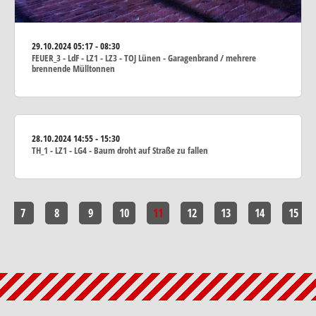
29.10.2024
05:17 - 08:30
FEUER_3 - LdF - LZ1 - LZ3 - TOJ Lünen - Garagenbrand / mehrere
brennende Mülltonnen
28.10.2024
14:55 - 15:30
TH_1 - LZ1 - LG4 - Baum droht auf Straße zu fallen
7
8
9
10
11
12
13
14
15