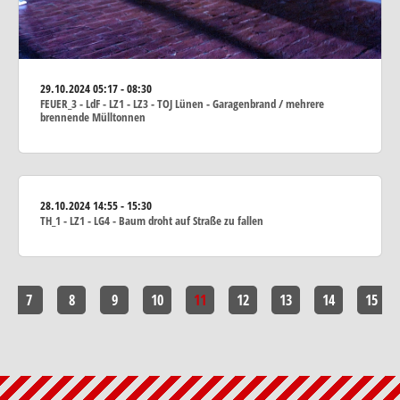
29.10.2024
05:17 - 08:30
FEUER_3 - LdF - LZ1 - LZ3 - TOJ Lünen - Garagenbrand / mehrere
brennende Mülltonnen
28.10.2024
14:55 - 15:30
TH_1 - LZ1 - LG4 - Baum droht auf Straße zu fallen
7
8
9
10
11
12
13
14
15