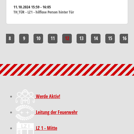
11.10.2024
15:59 - 16:05
TH_TÜR - LZ1 - hilflose Person hinter Tür
8
9
10
11
12
13
14
15
16
Werde Aktiv!
Leitung der Feuerwehr
LZ 1 - Mitte