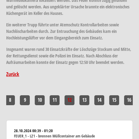
Wärmebildkamera lokalisiert werden. Das Feuer konnte zügig gefunden
und gelöscht werden. Aus ungeklärter Ursache brannte ein elektronisches
Küchengerät im Keller des Hauses.
Ein weiterer Trupp führte unter Atemschutz Kontrollarbeiten sowie
Nachlöscharbeiten durch. Zur Entrauchung des Gebäudes kam ein
Hochleistungslüfter vor dem Eingangsbereich zum Einsatz.
Insgesamt waren rund 30 Einsatzkräfte der Löschzüge Stockum und Mitte,
der Rettungsdienst sowie die Polizei im Einsatz. Nach Abschluss der
Aufräumarbeiten konnte der Einsatz gegen 12:50 Uhr beendet werden.
Zurück
8
9
10
11
12
13
14
15
16
28.10.2024
00:39 - 01:20
FEUER_1 - LZ1 - brennen Müllcontainer am Gebäude