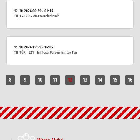
12.10.2024
00:29 - 01:15
TH_1 - LZ3 - Wasserrohrbruch
11.10.2024
15:59 - 16:05
TH_TÜR - LZ1 - hilflose Person hinter Tür
8
9
10
11
12
13
14
15
16