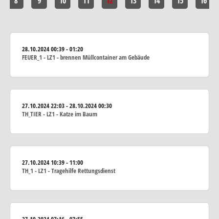
8
9
10
11
12
13
14
15
16
28.10.2024
00:39 - 01:20
FEUER_1 - LZ1 - brennen Müllcontainer am Gebäude
27.10.2024
22:03 - 28.10.2024 00:30
TH_TIER - LZ1 - Katze im Baum
27.10.2024
10:39 - 11:00
TH_1 - LZ1 - Tragehilfe Rettungsdienst
27.10.2024
07:16 - 07:55