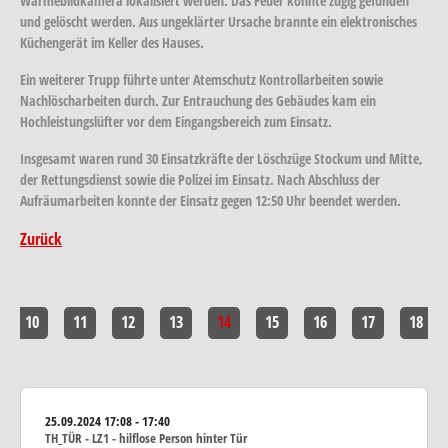
Wärmebildkamera lokalisiert werden. Das Feuer konnte zügig gefunden
und gelöscht werden. Aus ungeklärter Ursache brannte ein elektronisches
Küchengerät im Keller des Hauses.
Ein weiterer Trupp führte unter Atemschutz Kontrollarbeiten sowie
Nachlöscharbeiten durch. Zur Entrauchung des Gebäudes kam ein
Hochleistungslüfter vor dem Eingangsbereich zum Einsatz.
Insgesamt waren rund 30 Einsatzkräfte der Löschzüge Stockum und Mitte,
der Rettungsdienst sowie die Polizei im Einsatz. Nach Abschluss der
Aufräumarbeiten konnte der Einsatz gegen 12:50 Uhr beendet werden.
Zurück
10
11
12
13
14
15
16
17
18
25.09.2024
17:08 - 17:40
TH_TÜR - LZ1 - hilflose Person hinter Tür