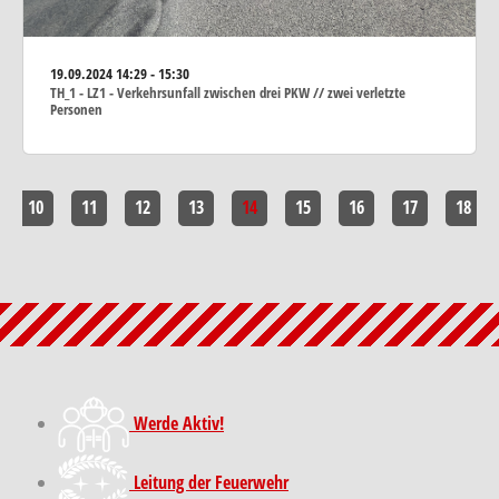
19.09.2024
14:29 - 15:30
TH_1 - LZ1 - Verkehrsunfall zwischen drei PKW // zwei verletzte
Personen
10
11
12
13
14
15
16
17
18
Werde Aktiv!
Leitung der Feuerwehr