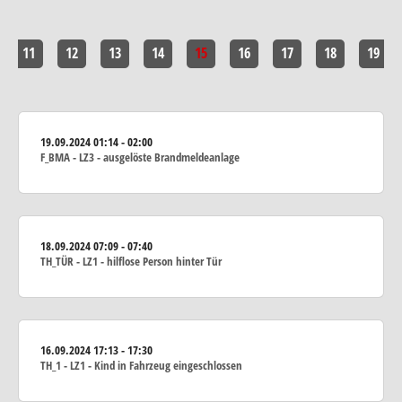
11
12
13
14
15
16
17
18
19
19.09.2024
01:14 - 02:00
F_BMA - LZ3 - ausgelöste Brandmeldeanlage
18.09.2024
07:09 - 07:40
TH_TÜR - LZ1 - hilflose Person hinter Tür
16.09.2024
17:13 - 17:30
TH_1 - LZ1 - Kind in Fahrzeug eingeschlossen