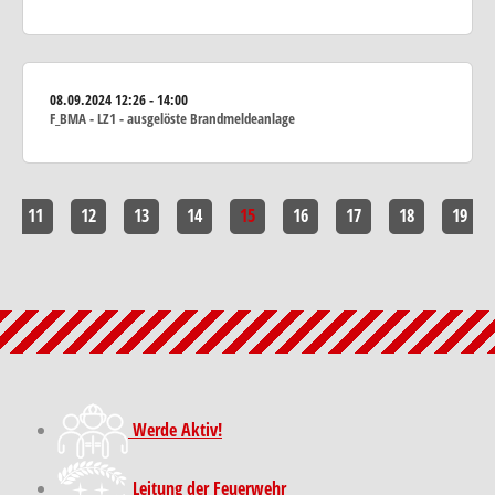
08.09.2024
12:26 - 14:00
F_BMA - LZ1 - ausgelöste Brandmeldeanlage
11
12
13
14
15
16
17
18
19
Werde Aktiv!
Leitung der Feuerwehr